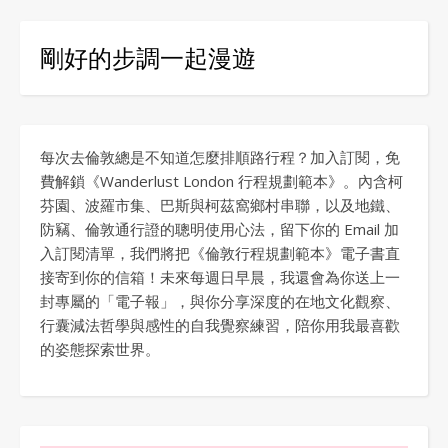
剛好的步調一起漫遊
每次去倫敦總是不知道怎麼排順路行程？加入訂閱，免
費解鎖《Wanderlust London 行程規劃範本》。內含柯
芬園、波羅市集、巴斯與柯茲窩鄉村串聯，以及地鐵、
防竊、倫敦通行證的聰明使用心法，留下你的 Email 加
入訂閱清單，我們將把《倫敦行程規劃範本》電子書直
接寄到你的信箱！未來每週日早晨，我還會為你送上一
封專屬的「電子報」，與你分享深度的在地文化觀察、
行囊減法哲學與感性的自我覺察練習，陪你用我最喜歡
的姿態探索世界。