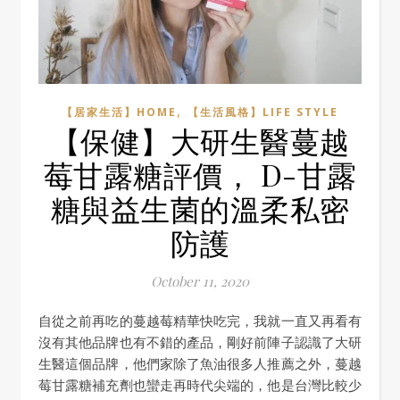
,
【居家生活】HOME
【生活風格】LIFE STYLE
【保健】大研生醫蔓越
莓甘露糖評價， D-甘露
糖與益生菌的溫柔私密
防護
October 11, 2020
自從之前再吃的蔓越莓精華快吃完，我就一直又再看有
沒有其他品牌也有不錯的產品，剛好前陣子認識了大研
生醫這個品牌，他們家除了魚油很多人推薦之外，蔓越
莓甘露糖補充劑也蠻走再時代尖端的，他是台灣比較少