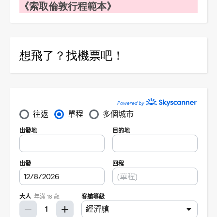
《索取倫敦行程範本》
想飛了？找機票吧！