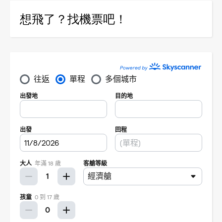
想飛了？找機票吧！