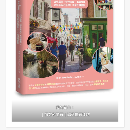
我的新書！
｜
博客來購買
｜
誠品購買連結