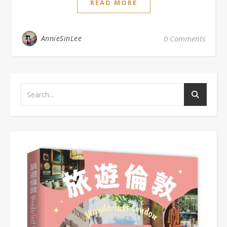
READ MORE
AnnieSinLee
0 Comments