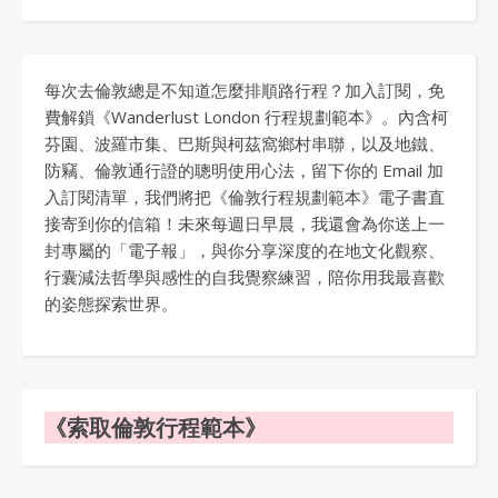
每次去倫敦總是不知道怎麼排順路行程？加入訂閱，免
費解鎖《Wanderlust London 行程規劃範本》。內含柯
芬園、波羅市集、巴斯與柯茲窩鄉村串聯，以及地鐵、
防竊、倫敦通行證的聰明使用心法，留下你的 Email 加
入訂閱清單，我們將把《倫敦行程規劃範本》電子書直
接寄到你的信箱！未來每週日早晨，我還會為你送上一
封專屬的「電子報」，與你分享深度的在地文化觀察、
行囊減法哲學與感性的自我覺察練習，陪你用我最喜歡
的姿態探索世界。
《索取倫敦行程範本》