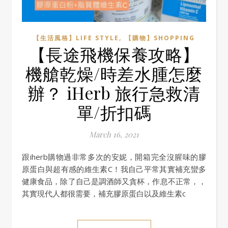
,
【生活風格】LIFE STYLE
【購物】SHOPPING
【長途飛機保養攻略】
機艙乾燥/時差水腫怎麼
辦？ iHerb 旅行急救清
單/折扣碼
March 16, 2021
跟iherb購物過非常多次的安妮，開箱完全沒腥味的膠
原蛋白與超有感的維生素C！我自己平常其實補充蠻多
健康食品，除了自己是調酒師又貪杯，作息不正常，，
其實現代人都很需要，補充膠原蛋白以及維生素c