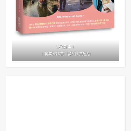
我的新書！
｜
博客來購買
｜
誠品購買連結