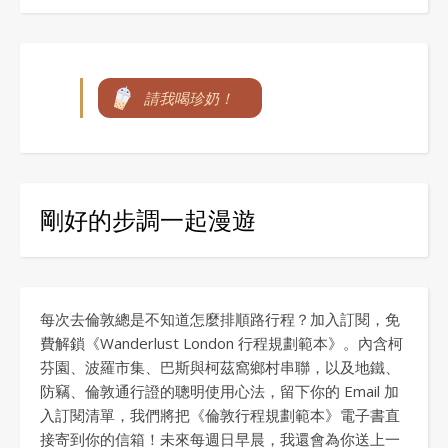
請我喝珍奶！
剛好的步調一起漫遊
每次去倫敦總是不知道怎麼排順路行程？加入訂閱，免
費解鎖《Wanderlust London 行程規劃範本》。內含柯
芬園、波羅市集、巴斯與柯茲窩鄉村串聯，以及地鐵、
防竊、倫敦通行證的聰明使用心法，留下你的 Email 加
入訂閱清單，我們將把《倫敦行程規劃範本》電子書直
接寄到你的信箱！未來每週日早晨，我還會為你送上一