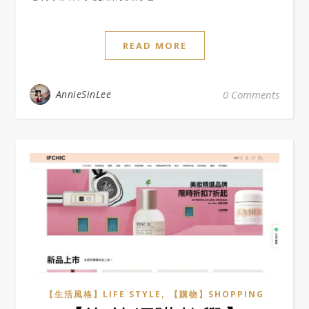
READ MORE
AnnieSinLee
0 Comments
,
【生活風格】LIFE STYLE
【購物】SHOPPING