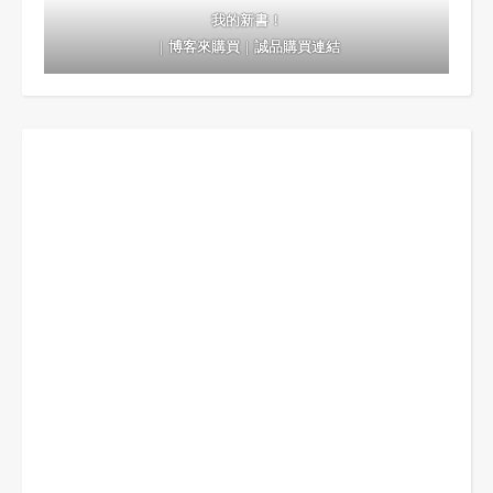
我的新書！
｜
博客來購買
｜
誠品購買連結