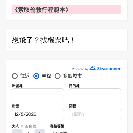
《索取倫敦行程範本》
想飛了？找機票吧！