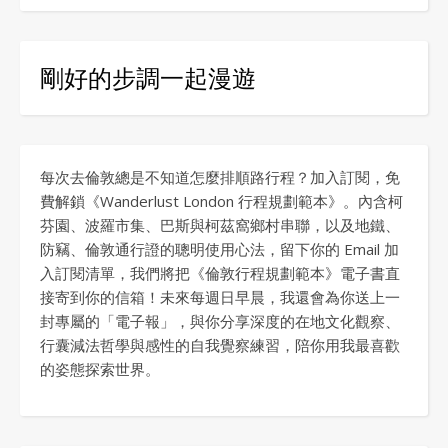
剛好的步調一起漫遊
每次去倫敦總是不知道怎麼排順路行程？加入訂閱，免
費解鎖《Wanderlust London 行程規劃範本》。內含柯
芬園、波羅市集、巴斯與柯茲窩鄉村串聯，以及地鐵、
防竊、倫敦通行證的聰明使用心法，留下你的 Email 加
入訂閱清單，我們將把《倫敦行程規劃範本》電子書直
接寄到你的信箱！未來每週日早晨，我還會為你送上一
封專屬的「電子報」，與你分享深度的在地文化觀察、
行囊減法哲學與感性的自我覺察練習，陪你用我最喜歡
的姿態探索世界。