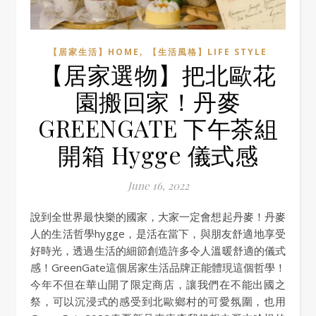
,
【居家生活】HOME
【生活風格】LIFE STYLE
【居家選物】把北歐花
園搬回家！丹麥
GREENGATE 下午茶組
開箱 Hygge 儀式感
June 16, 2022
說到全世界最快樂的國家，大家一定會想起丹麥！丹麥
人的生活哲學hygge，是活在當下，與朋友舒適地享受
好時光，透過生活的細節創造許多令人溫暖舒適的儀式
感！GreenGate這個居家生活品牌正能體現這個哲學！
今年不但在華山開了限定商店，讓我們在不能出國之
祭，可以沉浸式的感受到北歐鄉村的可愛氛圍，也用