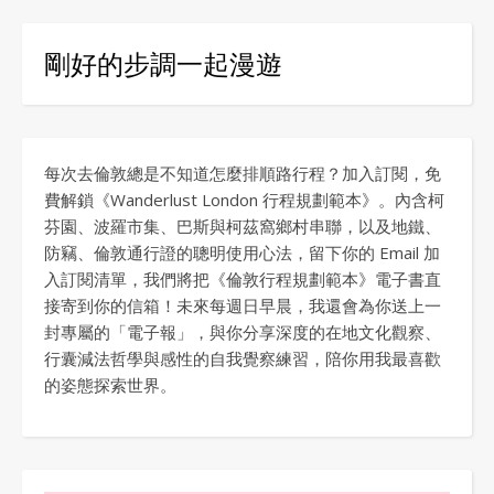
剛好的步調一起漫遊
每次去倫敦總是不知道怎麼排順路行程？加入訂閱，免
費解鎖《Wanderlust London 行程規劃範本》。內含柯
芬園、波羅市集、巴斯與柯茲窩鄉村串聯，以及地鐵、
防竊、倫敦通行證的聰明使用心法，留下你的 Email 加
入訂閱清單，我們將把《倫敦行程規劃範本》電子書直
接寄到你的信箱！未來每週日早晨，我還會為你送上一
封專屬的「電子報」，與你分享深度的在地文化觀察、
行囊減法哲學與感性的自我覺察練習，陪你用我最喜歡
的姿態探索世界。