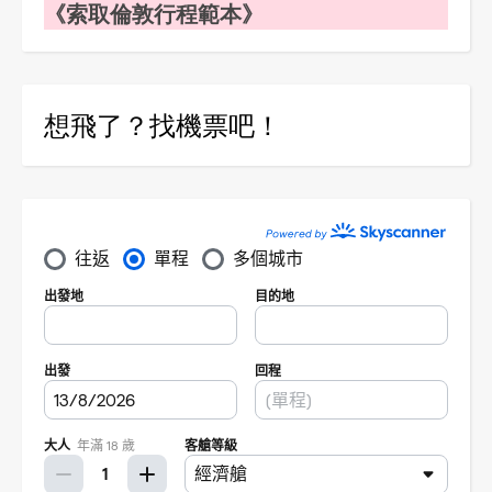
《索取倫敦行程範本》
想飛了？找機票吧！