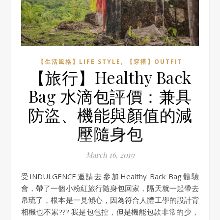
,
【生活風格】LIFE STYLE
【穿搭】OUTFIT
【旅行】Healthy Back
Bag 水滴包評價：兼具
防盜、機能與顏值的減
壓隨身包
March 16, 2019
受INDULGENCE邀請去參加Healthy Back Bag體驗
會，帶了一個小粉紅旅行隨身包回家，隔天就一起帶去
帛琉了，根本是一見傾心，因為符合人體工學的設計背
相機也不累??? 我是包包控，但是機能包款非常的少，