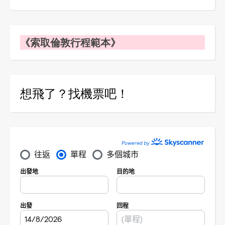
《索取倫敦行程範本》
想飛了？找機票吧！