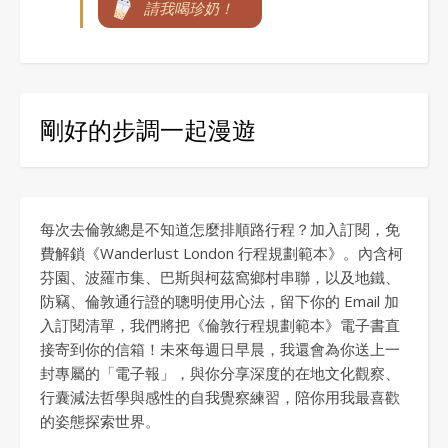
請我喝珍奶！
剛好的步調一起漫遊
每次去倫敦總是不知道怎麼排順路行程？加入訂閱，免
費解鎖《Wanderlust London 行程規劃範本》。內含柯
芬園、波羅市集、巴斯與柯茲窩鄉村串聯，以及地鐵、
防竊、倫敦通行證的聰明使用心法，留下你的 Email 加
入訂閱清單，我們將把《倫敦行程規劃範本》電子書直
接寄到你的信箱！未來每週日早晨，我還會為你送上一
封專屬的「電子報」，與你分享深度的在地文化觀察、
行囊減法哲學與感性的自我覺察練習，陪你用我最喜歡
的姿態探索世界。