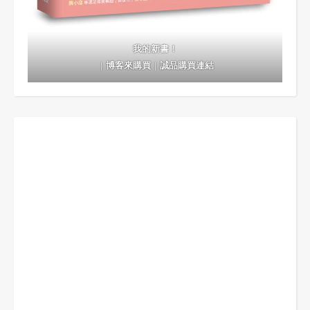
我的新書！
｜
博客來購買
｜
誠品購買連結