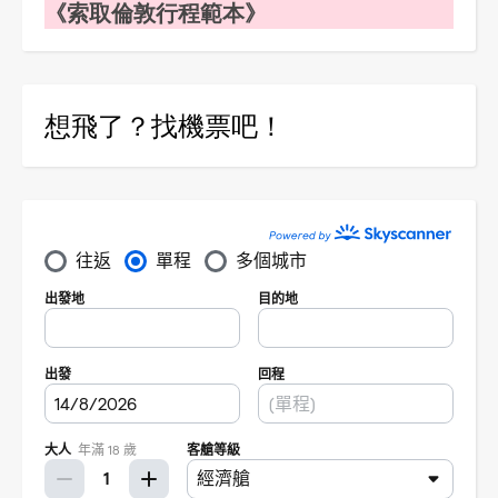
《索取倫敦行程範本》
想飛了？找機票吧！