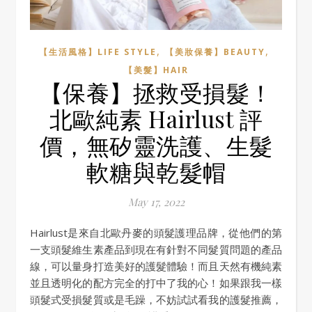
,
,
【生活風格】LIFE STYLE
【美妝保養】BEAUTY
【美髮】HAIR
【保養】拯救受損髮！
北歐純素 Hairlust 評
價，無矽靈洗護、生髮
軟糖與乾髮帽
May 17, 2022
Hairlust是來自北歐丹麥的頭髮護理品牌，從他們的第
一支頭髮維生素產品到現在有針對不同髮質問題的產品
線，可以量身打造美好的護髮體驗！而且天然有機純素
並且透明化的配方完全的打中了我的心！如果跟我一樣
頭髮式受損髮質或是毛躁，不妨試試看我的護髮推薦，