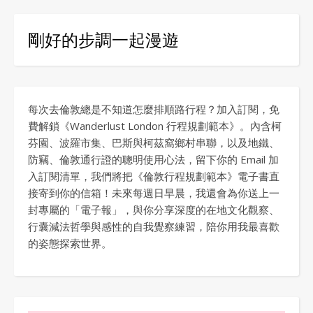
剛好的步調一起漫遊
每次去倫敦總是不知道怎麼排順路行程？加入訂閱，免
費解鎖《Wanderlust London 行程規劃範本》。內含柯
芬園、波羅市集、巴斯與柯茲窩鄉村串聯，以及地鐵、
防竊、倫敦通行證的聰明使用心法，留下你的 Email 加
入訂閱清單，我們將把《倫敦行程規劃範本》電子書直
接寄到你的信箱！未來每週日早晨，我還會為你送上一
封專屬的「電子報」，與你分享深度的在地文化觀察、
行囊減法哲學與感性的自我覺察練習，陪你用我最喜歡
的姿態探索世界。