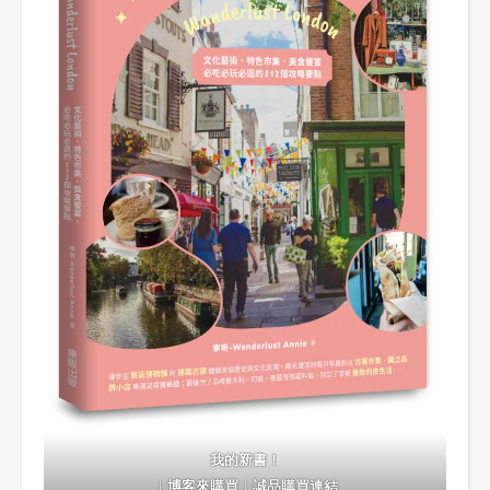
我的新書！
｜
博客來購買
｜
誠品購買連結