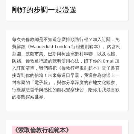
剛好的步調一起漫遊
每次去倫敦總是不知道怎麼排順路行程？加入訂閱，免
費解鎖《Wanderlust London 行程規劃範本》。內含柯
芬園、波羅市集、巴斯與柯茲窩鄉村串聯，以及地鐵、
防竊、倫敦通行證的聰明使用心法，留下你的 Email 加
入訂閱清單，我們將把《倫敦行程規劃範本》電子書直
接寄到你的信箱！未來每週日早晨，我還會為你送上一
封專屬的「電子報」，與你分享深度的在地文化觀察、
行囊減法哲學與感性的自我覺察練習，陪你用我最喜歡
的姿態探索世界。
《索取倫敦行程範本》