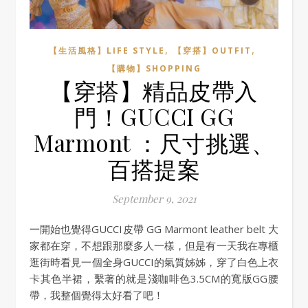
,
,
【生活風格】LIFE STYLE
【穿搭】OUTFIT
【購物】SHOPPING
【穿搭】精品皮帶入
門！GUCCI GG
Marmont ：尺寸挑選、
百搭提案
September 9, 2021
一開始也覺得GUCCI皮帶 GG Marmont leather belt 大
家都在穿，不想跟那麼多人一樣，但是有一天我在專櫃
逛街時看見一個全身GUCCI的氣質姊姊，穿了白色上衣
卡其色半裙，繫著的就是淺咖啡色3.5CM的寬版GG腰
帶，我整個覺得太好看了吧！