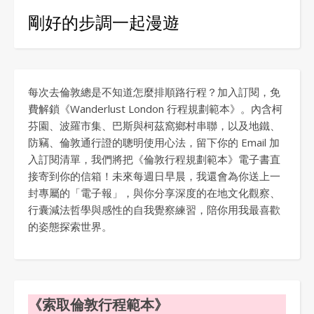
剛好的步調一起漫遊
每次去倫敦總是不知道怎麼排順路行程？加入訂閱，免
費解鎖《Wanderlust London 行程規劃範本》。內含柯
芬園、波羅市集、巴斯與柯茲窩鄉村串聯，以及地鐵、
防竊、倫敦通行證的聰明使用心法，留下你的 Email 加
入訂閱清單，我們將把《倫敦行程規劃範本》電子書直
接寄到你的信箱！未來每週日早晨，我還會為你送上一
封專屬的「電子報」，與你分享深度的在地文化觀察、
行囊減法哲學與感性的自我覺察練習，陪你用我最喜歡
的姿態探索世界。
《索取倫敦行程範本》