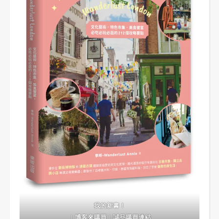
我的新書！
｜
博客來購買
｜
誠品購買連結