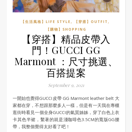
,
,
【生活風格】LIFE STYLE
【穿搭】OUTFIT
【購物】SHOPPING
【穿搭】精品皮帶入
門！GUCCI GG
Marmont ：尺寸挑選、
百搭提案
September 9, 2021
一開始也覺得GUCCI皮帶 GG Marmont leather belt 大
家都在穿，不想跟那麼多人一樣，但是有一天我在專櫃
逛街時看見一個全身GUCCI的氣質姊姊，穿了白色上衣
卡其色半裙，繫著的就是淺咖啡色3.5CM的寬版GG腰
帶，我整個覺得太好看了吧！