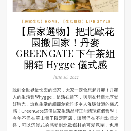
,
【居家生活】HOME
【生活風格】LIFE STYLE
【居家選物】把北歐花
園搬回家！丹麥
GREENGATE 下午茶組
開箱 Hygge 儀式感
June 16, 2022
說到全世界最快樂的國家，大家一定會想起丹麥！丹麥
人的生活哲學hygge，是活在當下，與朋友舒適地享受
好時光，透過生活的細節創造許多令人溫暖舒適的儀式
感！GreenGate這個居家生活品牌正能體現這個哲學！
今年不但在華山開了限定商店，讓我們在不能出國之
祭，可以沉浸式的感受到北歐鄉村的可愛氛圍，也用