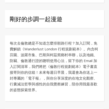
剛好的步調一起漫遊
每次去倫敦總是不知道怎麼排順路行程？加入訂閱，免
費解鎖《Wanderlust London 行程規劃範本》。內含柯
芬園、波羅市集、巴斯與柯茲窩鄉村串聯，以及地鐵、
防竊、倫敦通行證的聰明使用心法，留下你的 Email 加
入訂閱清單，我們將把《倫敦行程規劃範本》電子書直
接寄到你的信箱！未來每週日早晨，我還會為你送上一
封專屬的「電子報」，與你分享深度的在地文化觀察、
行囊減法哲學與感性的自我覺察練習，陪你用我最喜歡
的姿態探索世界。