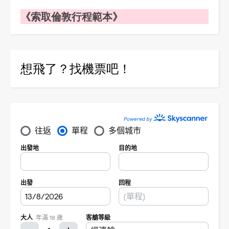
《索取倫敦行程範本》
想飛了？找機票吧！