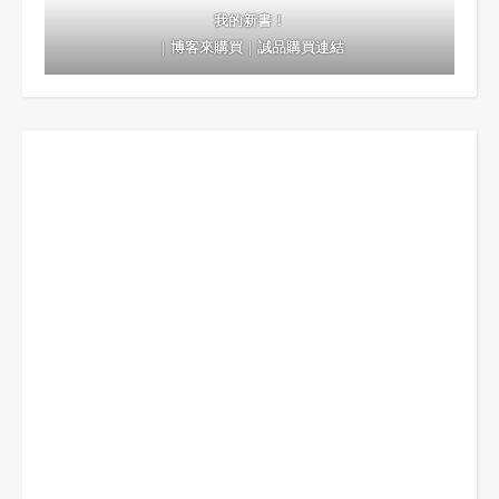
我的新書！
｜
博客來購買
｜
誠品購買連結