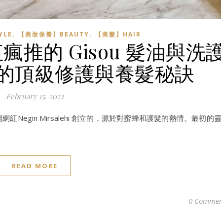
,
,
YLE
【美妝保養】BEAUTY
【美髮】HAIR
推的 Gisou 髮油與洗
的頂級修護與養髮秘訣
February 15, 2022
紅Negin Mirsalehi 創立的，源於對蜜蜂和護髮的熱情。最初的
READ MORE
0 Commen