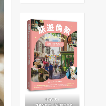
我的新書！
｜
博客來購買
｜
誠品購買連結