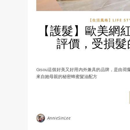
【生活風格】LIFE ST
【護髮】歐美網紅瘋
評價，受損髮
Gisou這個好美又好用內外兼具的品牌，是由荷蘭網
來自她母親的秘密蜂蜜髮油配方
AnnieSinLee