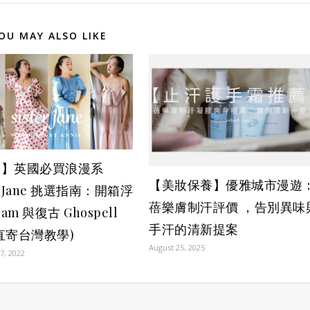
OU MAY ALSO LIKE
搭】英國必買浪漫系
【美妝保養】優雅城市漫遊
er Jane 挑選指南：開箱浮
蓓樂膚制汗評價 ，告別異味
eam 與復古 Ghospell
手汗的清新提案
直寄台灣教學)
August 25, 2025
7, 2022