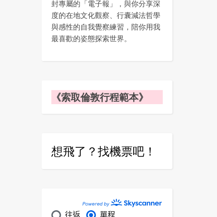
封專屬的「電子報」，與你分享深
度的在地文化觀察、行囊減法哲學
與感性的自我覺察練習，陪你用我
最喜歡的姿態探索世界。
《索取倫敦行程範本》
想飛了？找機票吧！