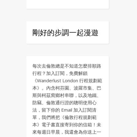
剛好的步調一起漫遊
每次去倫敦總是不知道怎麼排順路
行程？加入訂閱，免費解鎖
《Wanderlust London 行程規劃範
本》。內含柯芬園、波羅市集、巴
斯與柯茲窩鄉村串聯，以及地鐵、
防竊、倫敦通行證的聰明使用心
法，留下你的 Email 加入訂閱清
單，我們將把《倫敦行程規劃範
本》電子書直接寄到你的信箱！未
來每週日早晨，我還會為你送上一