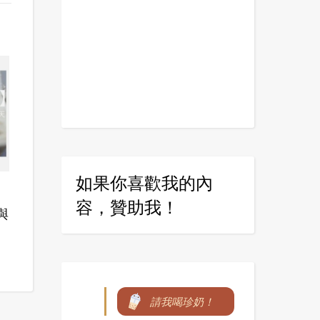
如果你喜歡我的內
：
容，贊助我！
與
請我喝珍奶！