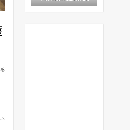
護
靈感
ts