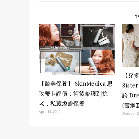
Y
【穿
【醫美保養】 SkinMedica 思
Sist
玫蒂卡評價：術後修護到抗
誇 Dr
老，私藏煥膚保養
(官網
April 13, 2019
October 2