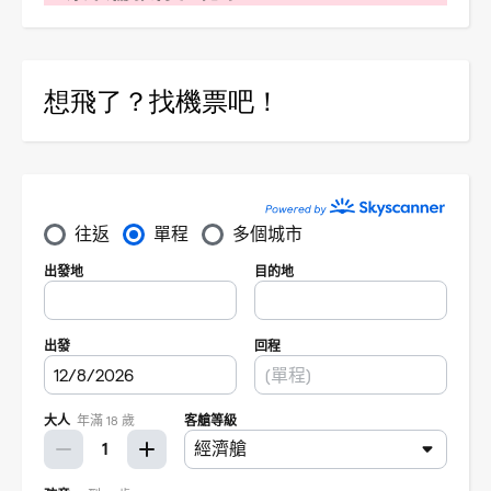
想飛了？找機票吧！