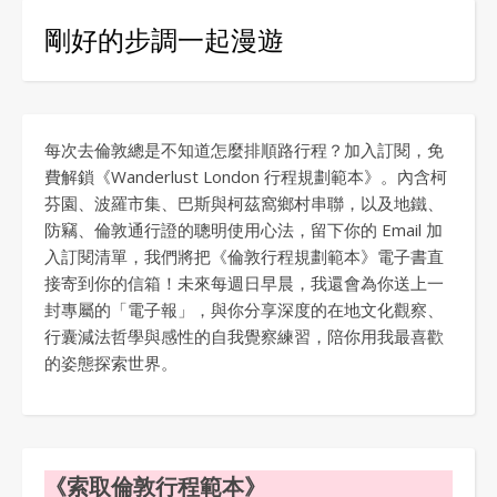
剛好的步調一起漫遊
每次去倫敦總是不知道怎麼排順路行程？加入訂閱，免
費解鎖《Wanderlust London 行程規劃範本》。內含柯
芬園、波羅市集、巴斯與柯茲窩鄉村串聯，以及地鐵、
防竊、倫敦通行證的聰明使用心法，留下你的 Email 加
入訂閱清單，我們將把《倫敦行程規劃範本》電子書直
接寄到你的信箱！未來每週日早晨，我還會為你送上一
封專屬的「電子報」，與你分享深度的在地文化觀察、
行囊減法哲學與感性的自我覺察練習，陪你用我最喜歡
的姿態探索世界。
《索取倫敦行程範本》