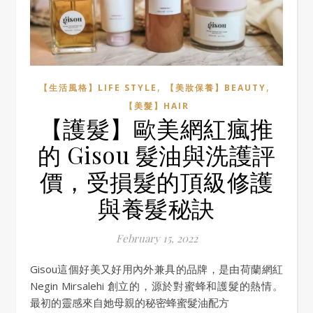
,
,
【生活風格】LIFE STYLE
【美妝保養】BEAUTY
【美髮】HAIR
【護髮】歐美網紅瘋推
的 Gisou 髮油與洗護評
價，受損髮的頂級修護
與養髮秘訣
February 15, 2022
Gisou這個好美又好用內外兼具的品牌，是由荷蘭網紅
Negin Mirsalehi 創立的，源於對蜜蜂和護髮的熱情。
最初的靈感來自她母親的秘密蜂蜜髮油配方