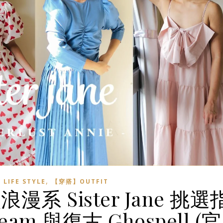
,
IFE STYLE
【穿搭】OUTFIT
 Sister Jane 挑選
m 與復古 Ghospell (官