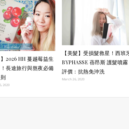
【美髮】受損髮救星！西班
】2026 HH 蔓越莓益生
BYPHASSE 蓓昂斯 護髮噴霧
薦！長途旅行與熬夜必備
評價：抗熱免沖洗
法則
March 26, 2020
5, 2020