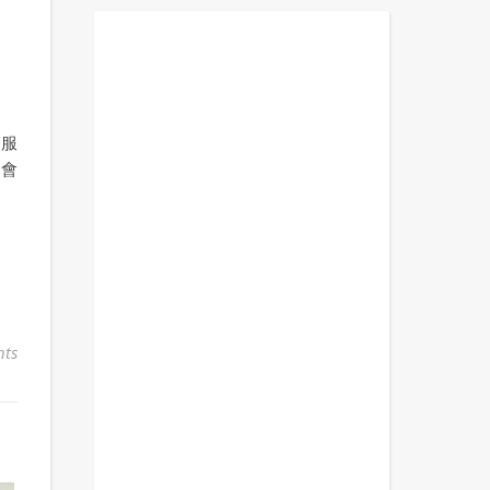
師服
的會
ts