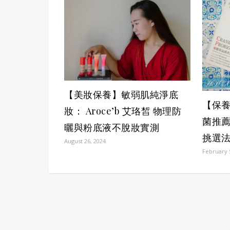
【美妝保養】敏弱肌純淨底
【保養
妝： Aroce’b 艾珞皙 物理防
菌推
曬與粉底液不脫妝實測
挑選
August 26, 2024
February 