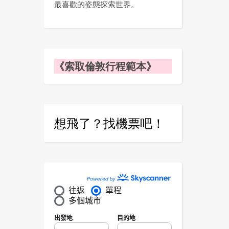
最喜歡的姿態探索世界。
《索取倫敦行程範本》
想飛了？找機票吧！