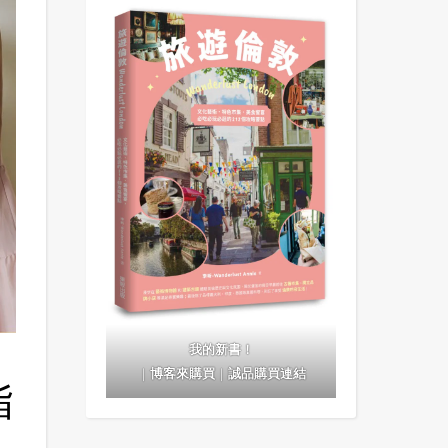
我的新書！
｜
博客來購買
｜
誠品購買連結
指