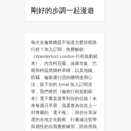
剛好的步調一起漫遊
每次去倫敦總是不知道怎麼排順路
行程？加入訂閱，免費解鎖
《Wanderlust London 行程規劃範
本》。內含柯芬園、波羅市集、巴
斯與柯茲窩鄉村串聯，以及地鐵、
防竊、倫敦通行證的聰明使用心
法，留下你的 Email 加入訂閱清
單，我們將把《倫敦行程規劃範
本》電子書直接寄到你的信箱！未
來每週日早晨，我還會為你送上一
封專屬的「電子報」，與你分享深
度的在地文化觀察、行囊減法哲學
與感性的自我覺察練習，陪你用我