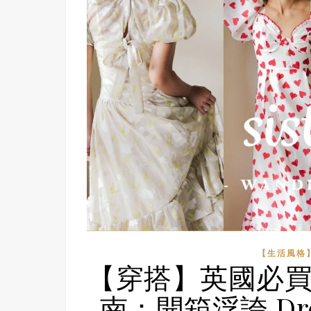
【生活風格】L
【穿搭】英國必買浪漫系
南：開箱浮誇 Drea