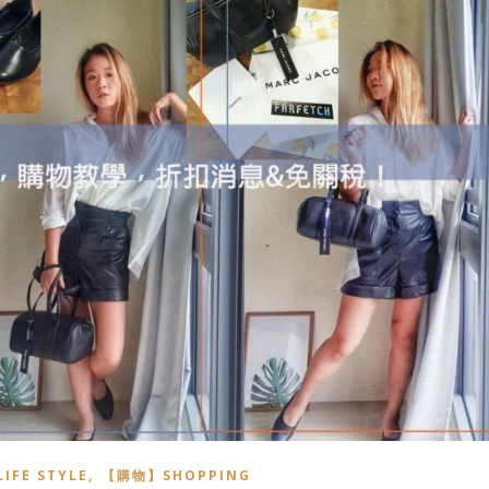
,
FE STYLE
【購物】SHOPPING