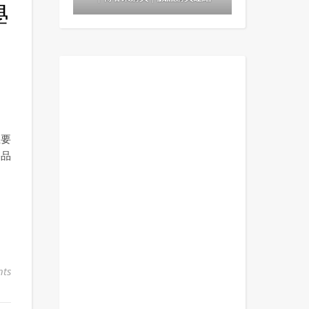
學
主要
侈品
ts