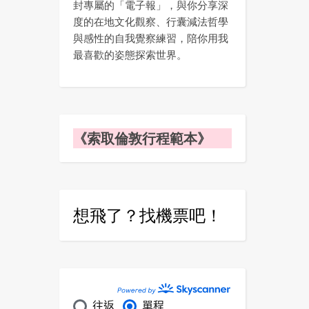
封專屬的「電子報」，與你分享深
度的在地文化觀察、行囊減法哲學
與感性的自我覺察練習，陪你用我
最喜歡的姿態探索世界。
《索取倫敦行程範本》
想飛了？找機票吧！