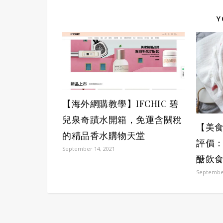
Y
【海外網購教學】IFCHIC 碧
兒泉奇蹟水開箱，免運含關稅
【美食
的精品香水購物天堂
評價
September 14, 2021
醣飲
September