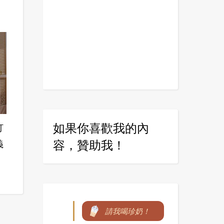
如果你喜歡我的內
打
容，贊助我！
義
請我喝珍奶！