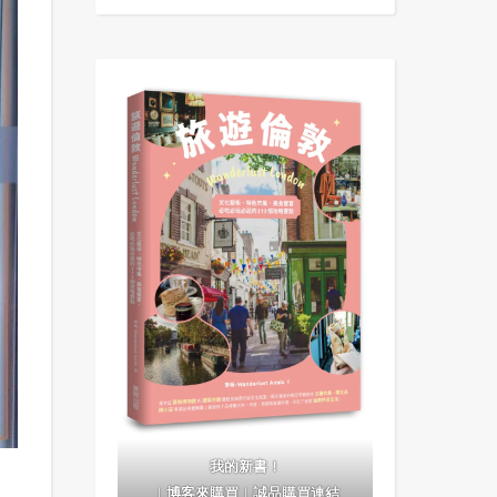
我的新書！
｜
博客來購買
｜
誠品購買連結