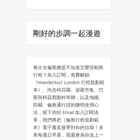
剛好的步調一起漫遊
每次去倫敦總是不知道怎麼排順路
行程？加入訂閱，免費解鎖
《Wanderlust London 行程規劃範
本》。內含柯芬園、波羅市集、巴
斯與柯茲窩鄉村串聯，以及地鐵、
防竊、倫敦通行證的聰明使用心
法，留下你的 Email 加入訂閱清
單，我們將把《倫敦行程規劃範
本》電子書直接寄到你的信箱！未
來每週日早晨，我還會為你送上一