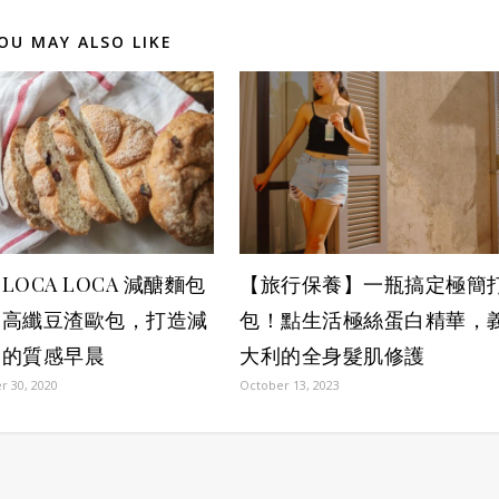
OU MAY ALSO LIKE
LOCA LOCA 減醣麵包
【旅行保養】一瓶搞定極簡
：高纖豆渣歐包，打造減
包！點生活極絲蛋白精華，
食的質感早晨
大利的全身髮肌修護
 30, 2020
October 13, 2023