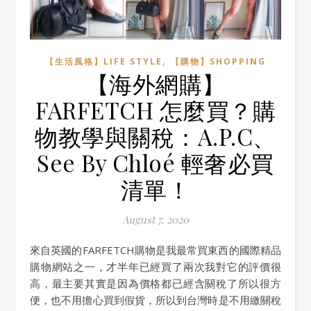
,
【生活風格】LIFE STYLE
【購物】SHOPPING
【海外網購】
FARFETCH 怎麼買？購
物教學與關稅：A.P.C、
See By Chloé 輕奢必買
清單！
August 7, 2020
來自英國的FARFETCH購物是我最常買東西的國際精品
購物網站之一，才半年已經買了兩次我對它的評價很
高，最主要其實是因為價格都已經含關稅了所以很方
便，也不用擔心買到假貨，所以到台灣時是不用繳關稅