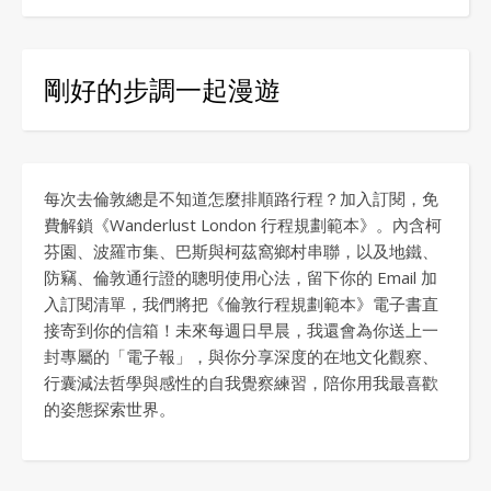
剛好的步調一起漫遊
每次去倫敦總是不知道怎麼排順路行程？加入訂閱，免
費解鎖《Wanderlust London 行程規劃範本》。內含柯
芬園、波羅市集、巴斯與柯茲窩鄉村串聯，以及地鐵、
防竊、倫敦通行證的聰明使用心法，留下你的 Email 加
入訂閱清單，我們將把《倫敦行程規劃範本》電子書直
接寄到你的信箱！未來每週日早晨，我還會為你送上一
封專屬的「電子報」，與你分享深度的在地文化觀察、
行囊減法哲學與感性的自我覺察練習，陪你用我最喜歡
的姿態探索世界。