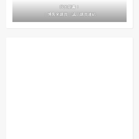
我的新書！
｜
博客來購買
｜
誠品購買連結