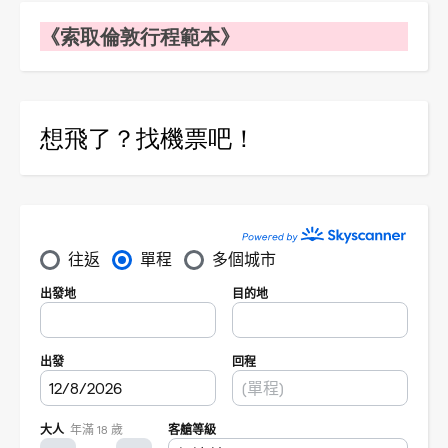
《索取倫敦行程範本》
想飛了？找機票吧！