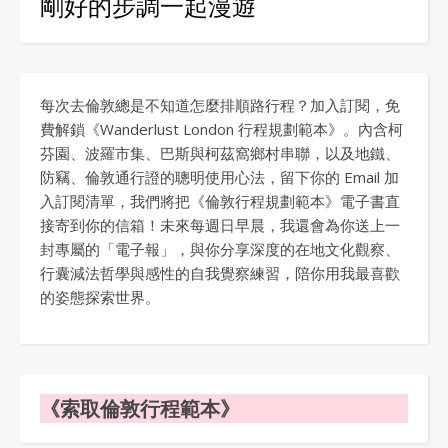
剛好的步調一起漫遊
每次去倫敦總是不知道怎麼排順路行程？加入訂閱，免
費解鎖《Wanderlust London 行程規劃範本》。內含柯
芬園、波羅市集、巴斯與柯茲窩鄉村串聯，以及地鐵、
防竊、倫敦通行證的聰明使用心法，留下你的 Email 加
入訂閱清單，我們將把《倫敦行程規劃範本》電子書直
接寄到你的信箱！未來每週日早晨，我還會為你送上一
封專屬的「電子報」，與你分享深度的在地文化觀察、
行囊減法哲學與感性的自我覺察練習，陪你用我最喜歡
的姿態探索世界。
《索取倫敦行程範本》