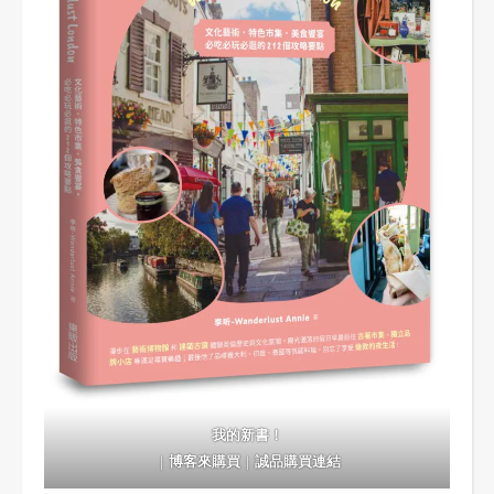
我的新書！
｜
博客來購買
｜
誠品購買連結