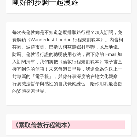
剛好的步調一起漫遊
每次去倫敦總是不知道怎麼排順路行程？加入訂閱，免
費解鎖《Wanderlust London 行程規劃範本》。內含柯
芬園、波羅市集、巴斯與柯茲窩鄉村串聯，以及地鐵、
防竊、倫敦通行證的聰明使用心法，留下你的 Email 加
入訂閱清單，我們將把《倫敦行程規劃範本》電子書直
接寄到你的信箱！未來每週日早晨，我還會為你送上一
封專屬的「電子報」，與你分享深度的在地文化觀察、
行囊減法哲學與感性的自我覺察練習，陪你用我最喜歡
的姿態探索世界。
《索取倫敦行程範本》