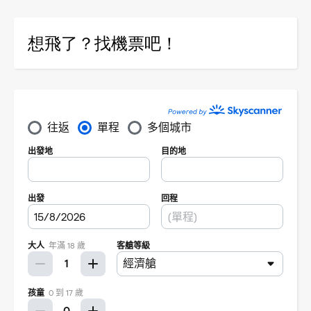
想飛了？找機票吧！