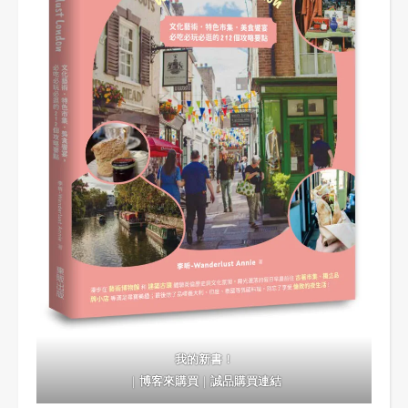
我的新書！
｜
博客來購買
｜
誠品購買連結