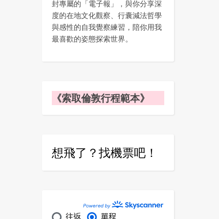
封專屬的「電子報」，與你分享深
度的在地文化觀察、行囊減法哲學
與感性的自我覺察練習，陪你用我
最喜歡的姿態探索世界。
《索取倫敦行程範本》
想飛了？找機票吧！