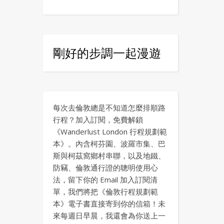
剛好的步調一起漫遊
每次去倫敦總是不知道怎麼排順路
行程？加入訂閱，免費解鎖
《Wanderlust London 行程規劃範
本》。內含柯芬園、波羅市集、巴
斯與柯茲窩鄉村串聯，以及地鐵、
防竊、倫敦通行證的聰明使用心
法，留下你的 Email 加入訂閱清
單，我們將把《倫敦行程規劃範
本》電子書直接寄到你的信箱！未
來每週日早晨，我還會為你送上一