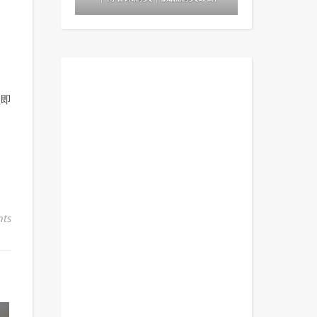
：
理即
ts