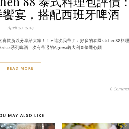
hen 88 泰式料理包評價
洋饗宴，搭配西班牙啤酒
April 20, 2019
歡所以分享給大家！！➣這次我帶了：好多的泰國kitchen88料
Galicia系列啤酒上次有帶過的Agnesi義大利直條通心麵
READ MORE
0 Commen
OU MAY ALSO LIKE