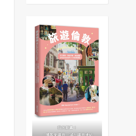
我的新書！
｜
博客來購買
｜
誠品購買連結