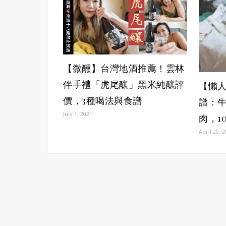
【微醺】台灣地酒推薦！雲林
伴手禮「虎尾釀」黑米純釀評
【懶
價，3種喝法與食譜
譜：
July 1, 2021
肉，1
April 20, 