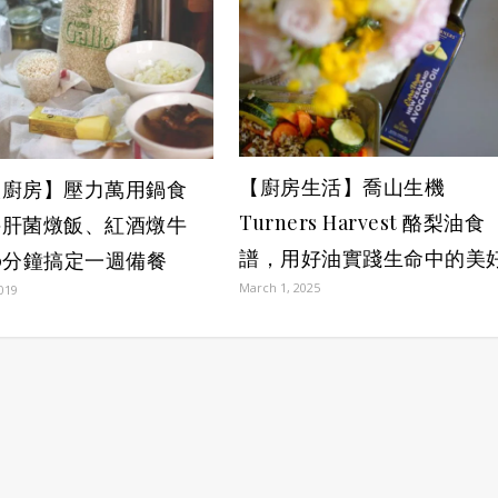
【廚房生活】喬山生機
人廚房】壓力萬用鍋食
Turners Harvest 酪梨油食
牛肝菌燉飯、紅酒燉牛
譜，用好油實踐生命中的美
0分鐘搞定一週備餐
March 1, 2025
2019