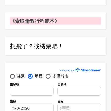
《索取倫敦行程範本》
想飛了？找機票吧！