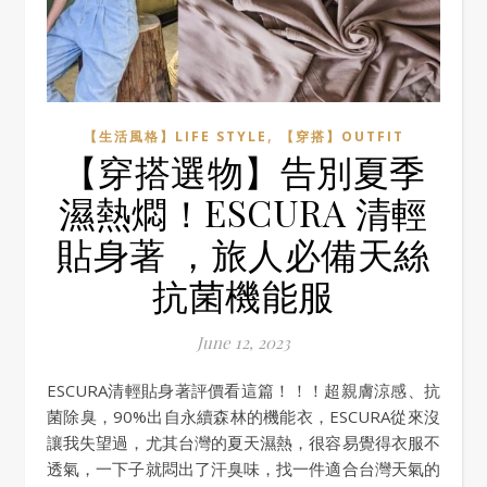
,
【生活風格】LIFE STYLE
【穿搭】OUTFIT
【穿搭選物】告別夏季
濕熱燜！ESCURA 清輕
貼身著 ，旅人必備天絲
抗菌機能服
June 12, 2023
ESCURA清輕貼身著評價看這篇！！！超親膚涼感、抗
菌除臭，90%出自永續森林的機能衣，ESCURA從來沒
讓我失望過，尤其台灣的夏天濕熱，很容易覺得衣服不
透氣，一下子就悶出了汗臭味，找一件適合台灣天氣的