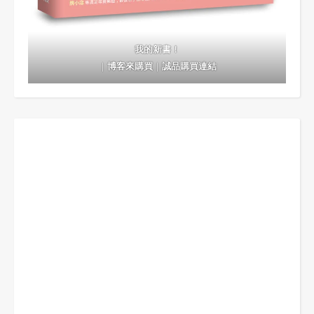
我的新書！
｜
博客來購買
｜
誠品購買連結