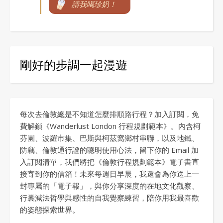
請我喝珍奶！
剛好的步調一起漫遊
每次去倫敦總是不知道怎麼排順路行程？加入訂閱，免
費解鎖《Wanderlust London 行程規劃範本》。內含柯
芬園、波羅市集、巴斯與柯茲窩鄉村串聯，以及地鐵、
防竊、倫敦通行證的聰明使用心法，留下你的 Email 加
入訂閱清單，我們將把《倫敦行程規劃範本》電子書直
接寄到你的信箱！未來每週日早晨，我還會為你送上一
封專屬的「電子報」，與你分享深度的在地文化觀察、
行囊減法哲學與感性的自我覺察練習，陪你用我最喜歡
的姿態探索世界。