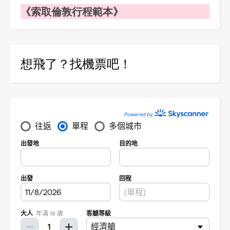
《索取倫敦行程範本》
想飛了？找機票吧！