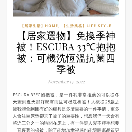
,
【居家生活】HOME
【生活風格】LIFE STYLE
【居家選物】免換季神
被！ESCURA 33℃抱抱
被：可機洗恆溫抗菌四
季被
November 14, 2022
ESCURA 33℃抱抱被，是一件我非常推薦的可以從冬
天蓋到夏天都好親膚而且可機洗棉被！大概從25歲之
後我體會到擁有好的寢具是多麼重要的一件事情，更多
人會注重床墊卻忘了被子的重要性，想想我們一天會有
將近三分之一的時間在床上，有一件讓人愛不釋手想要
一直裹著的棉被，除了能增加幸福感也能讓睡眠品質更