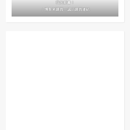
我的新書！
｜
博客來購買
｜
誠品購買連結