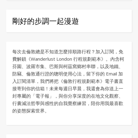
剛好的步調一起漫遊
每次去倫敦總是不知道怎麼排順路行程？加入訂閱，免
費解鎖《Wanderlust London 行程規劃範本》。內含柯
芬園、波羅市集、巴斯與柯茲窩鄉村串聯，以及地鐵、
防竊、倫敦通行證的聰明使用心法，留下你的 Email 加
入訂閱清單，我們將把《倫敦行程規劃範本》電子書直
接寄到你的信箱！未來每週日早晨，我還會為你送上一
封專屬的「電子報」，與你分享深度的在地文化觀察、
行囊減法哲學與感性的自我覺察練習，陪你用我最喜歡
的姿態探索世界。