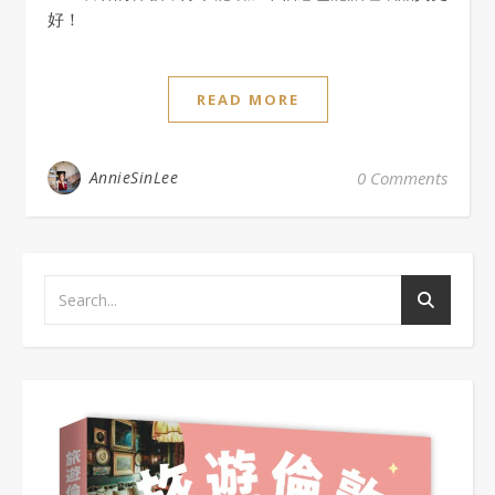
好！
READ MORE
AnnieSinLee
0 Comments