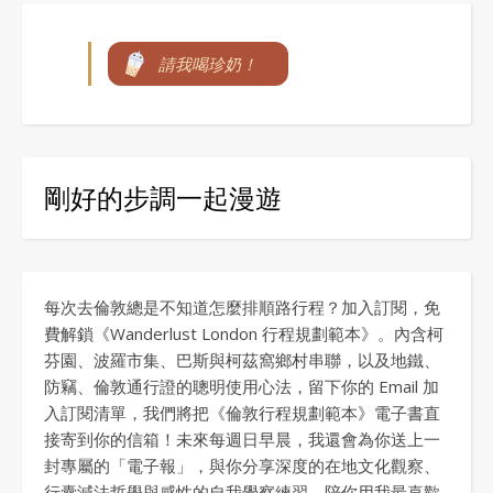
請我喝珍奶！
剛好的步調一起漫遊
每次去倫敦總是不知道怎麼排順路行程？加入訂閱，免
費解鎖《Wanderlust London 行程規劃範本》。內含柯
芬園、波羅市集、巴斯與柯茲窩鄉村串聯，以及地鐵、
防竊、倫敦通行證的聰明使用心法，留下你的 Email 加
入訂閱清單，我們將把《倫敦行程規劃範本》電子書直
接寄到你的信箱！未來每週日早晨，我還會為你送上一
封專屬的「電子報」，與你分享深度的在地文化觀察、
行囊減法哲學與感性的自我覺察練習，陪你用我最喜歡