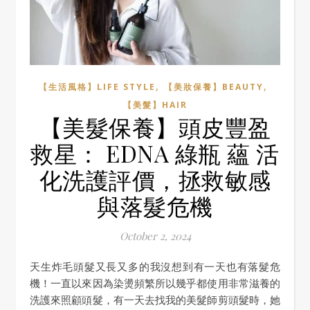
,
,
【生活風格】LIFE STYLE
【美妝保養】BEAUTY
【美髮】HAIR
【美髮保養】頭皮豐盈
救星： EDNA 綠瓶 蘊 活
化洗護評價，拯救敏感
與落髮危機
October 2, 2024
天生炸毛頭髮又長又多的我沒想到有一天也有落髮危
機！一直以來因為染燙頻繁所以幾乎都使用非常滋養的
洗護來照顧頭髮，有一天去找我的美髮師剪頭髮時，她