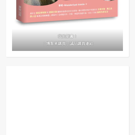
我的新書！
｜
博客來購買
｜
誠品購買連結