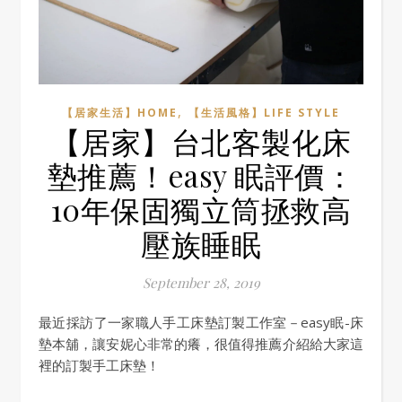
,
【居家生活】HOME
【生活風格】LIFE STYLE
【居家】台北客製化床
墊推薦！easy 眠評價：
10年保固獨立筒拯救高
壓族睡眠
September 28, 2019
最近採訪了一家職人手工床墊訂製工作室－easy眠-床
墊本舖，讓安妮心非常的癢，很值得推薦介紹給大家這
裡的訂製手工床墊！