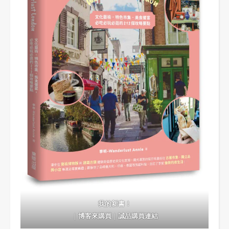
我的新書！
｜
博客來購買
｜
誠品購買連結