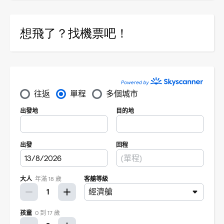
想飛了？找機票吧！