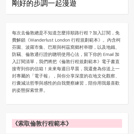
剛好的步調一起漫遊
每次去倫敦總是不知道怎麼排順路行程？加入訂閱，免
費解鎖《Wanderlust London 行程規劃範本》。內含柯
芬園、波羅市集、巴斯與柯茲窩鄉村串聯，以及地鐵、
防竊、倫敦通行證的聰明使用心法，留下你的 Email 加
入訂閱清單，我們將把《倫敦行程規劃範本》電子書直
接寄到你的信箱！未來每週日早晨，我還會為你送上一
封專屬的「電子報」，與你分享深度的在地文化觀察、
行囊減法哲學與感性的自我覺察練習，陪你用我最喜歡
的姿態探索世界。
《索取倫敦行程範本》