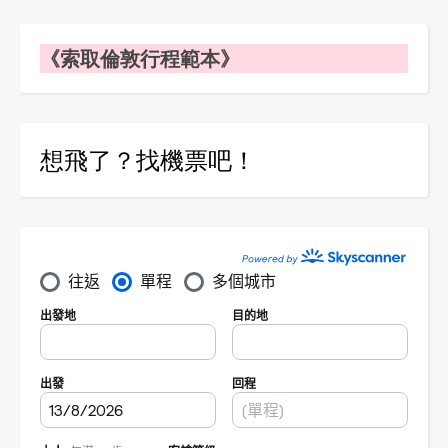
《索取倫敦行程範本》
想飛了？找機票吧！