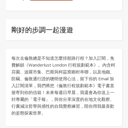
剛好的步調一起漫遊
每次去倫敦總是不知道怎麼排順路行程？加入訂閱，免
費解鎖《Wanderlust London 行程規劃範本》。內含柯
芬園、波羅市集、巴斯與柯茲窩鄉村串聯，以及地鐵、
防竊、倫敦通行證的聰明使用心法，留下你的 Email 加
入訂閱清單，我們將把《倫敦行程規劃範本》電子書直
接寄到你的信箱！未來每週日早晨，我還會為你送上一
封專屬的「電子報」，與你分享深度的在地文化觀察、
行囊減法哲學與感性的自我覺察練習，陪你用我最喜歡
的姿態探索世界。