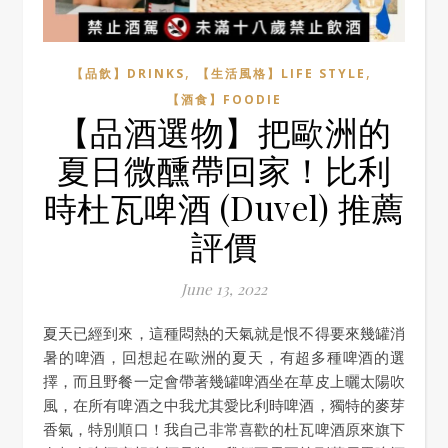
,
,
【品飲】DRINKS
【生活風格】LIFE STYLE
【酒食】FOODIE
【品酒選物】把歐洲的
夏日微醺帶回家！比利
時杜瓦啤酒 (Duvel) 推薦
評價
June 13, 2022
夏天已經到來，這種悶熱的天氣就是恨不得要來幾罐消
暑的啤酒，回想起在歐洲的夏天，有超多種啤酒的選
擇，而且野餐一定會帶著幾罐啤酒坐在草皮上曬太陽吹
風，在所有啤酒之中我尤其愛比利時啤酒，獨特的麥芽
香氣，特別順口！我自己非常喜歡的杜瓦啤酒原來旗下