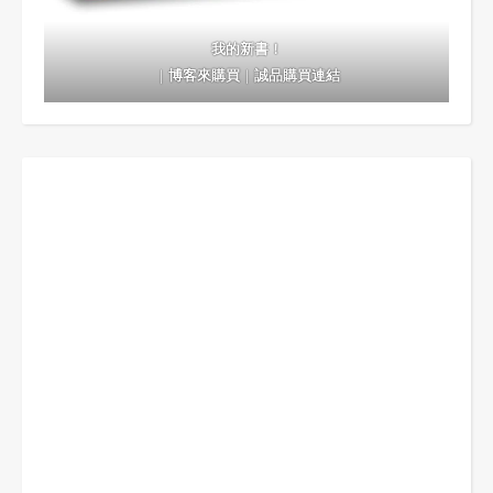
我的新書！
｜
博客來購買
｜
誠品購買連結