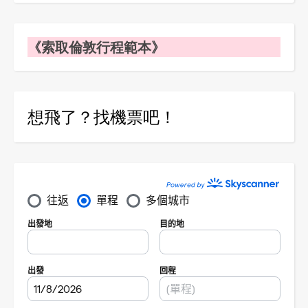
《索取倫敦行程範本》
想飛了？找機票吧！