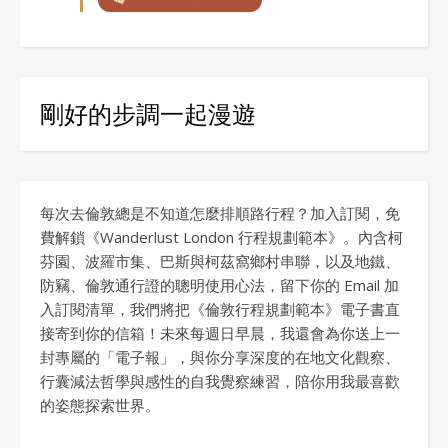
剛好的步調一起漫遊
每次去倫敦總是不知道怎麼排順路行程？加入訂閱，免
費解鎖《Wanderlust London 行程規劃範本》。內含柯
芬園、波羅市集、巴斯與柯茲窩鄉村串聯，以及地鐵、
防竊、倫敦通行證的聰明使用心法，留下你的 Email 加
入訂閱清單，我們將把《倫敦行程規劃範本》電子書直
接寄到你的信箱！未來每週日早晨，我還會為你送上一
封專屬的「電子報」，與你分享深度的在地文化觀察、
行囊減法哲學與感性的自我覺察練習，陪你用我最喜歡
的姿態探索世界。