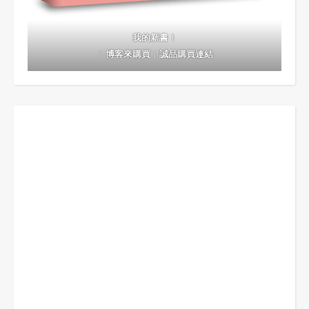
我的新書！
｜
博客來購買
｜
誠品購買連結