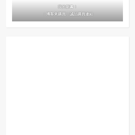
我的新書！
｜
博客來購買
｜
誠品購買連結