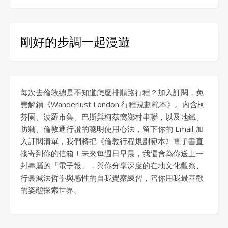
剛好的步調一起漫遊
每次去倫敦總是不知道怎麼排順路行程？加入訂閱，免
費解鎖《Wanderlust London 行程規劃範本》。內含柯
芬園、波羅市集、巴斯與柯茲窩鄉村串聯，以及地鐵、
防竊、倫敦通行證的聰明使用心法，留下你的 Email 加
入訂閱清單，我們將把《倫敦行程規劃範本》電子書直
接寄到你的信箱！未來每週日早晨，我還會為你送上一
封專屬的「電子報」，與你分享深度的在地文化觀察、
行囊減法哲學與感性的自我覺察練習，陪你用我最喜歡
的姿態探索世界。