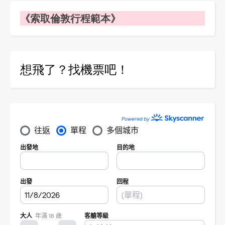
《索取倫敦行程範本》
想飛了？找機票吧！