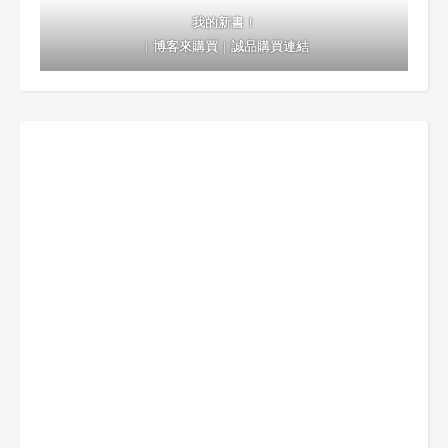
我的新書！
｜
博客來購買
｜
誠品購買連結