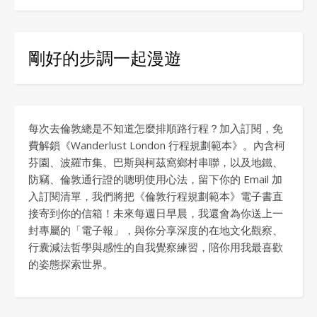
剛好的步調一起漫遊
每次去倫敦總是不知道怎麼排順路行程？加入訂閱，免
費解鎖《Wanderlust London 行程規劃範本》。內含柯
芬園、波羅市集、巴斯與柯茲窩鄉村串聯，以及地鐵、
防竊、倫敦通行證的聰明使用心法，留下你的 Email 加
入訂閱清單，我們將把《倫敦行程規劃範本》電子書直
接寄到你的信箱！未來每週日早晨，我還會為你送上一
封專屬的「電子報」，與你分享深度的在地文化觀察、
行囊減法哲學與感性的自我覺察練習，陪你用我最喜歡
的姿態探索世界。