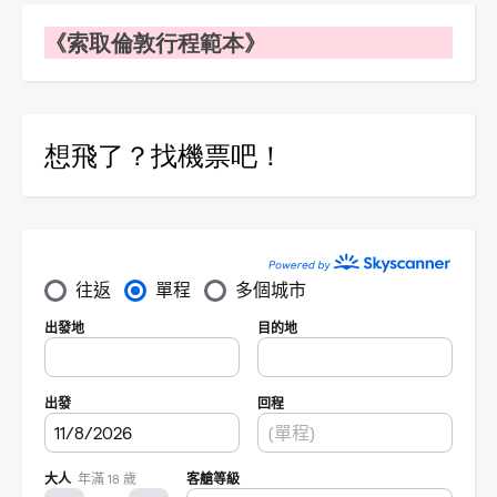
《索取倫敦行程範本》
想飛了？找機票吧！