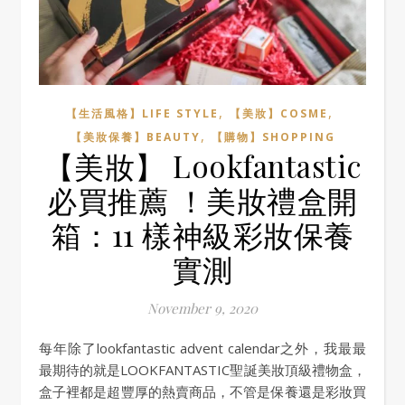
,
,
【生活風格】LIFE STYLE
【美妝】COSME
,
【美妝保養】BEAUTY
【購物】SHOPPING
【美妝】 Lookfantastic
必買推薦 ！美妝禮盒開
箱：11 樣神級彩妝保養
實測
November 9, 2020
每年除了lookfantastic advent calendar之外，我最最
最期待的就是LOOKFANTASTIC聖誕美妝頂級禮物盒，
盒子裡都是超豐厚的熱賣商品，不管是保養還是彩妝買