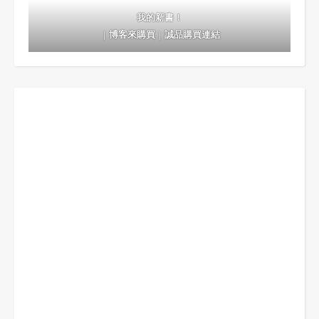
我的新書！
｜
博客來購買
｜
誠品購買連結