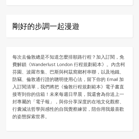
剛好的步調一起漫遊
每次去倫敦總是不知道怎麼排順路行程？加入訂閱，免
費解鎖《Wanderlust London 行程規劃範本》。內含柯
芬園、波羅市集、巴斯與柯茲窩鄉村串聯，以及地鐵、
防竊、倫敦通行證的聰明使用心法，留下你的 Email 加
入訂閱清單，我們將把《倫敦行程規劃範本》電子書直
接寄到你的信箱！未來每週日早晨，我還會為你送上一
封專屬的「電子報」，與你分享深度的在地文化觀察、
行囊減法哲學與感性的自我覺察練習，陪你用我最喜歡
的姿態探索世界。