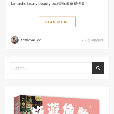
fantastic luxury beauty box聖誕奢華禮物盒！
READ MORE
AnnieSinLee
0 Comments