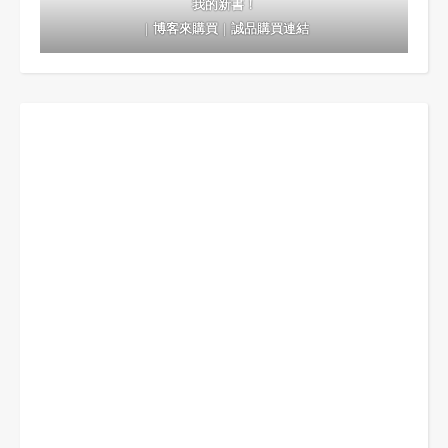
我的新書！
｜
博客來購買
｜
誠品購買連結