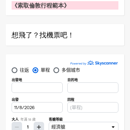
《索取倫敦行程範本》
想飛了？找機票吧！