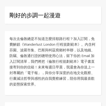
剛好的步調一起漫遊
每次去倫敦總是不知道怎麼排順路行程？加入訂閱，免
費解鎖《Wanderlust London 行程規劃範本》。內含柯
芬園、波羅市集、巴斯與柯茲窩鄉村串聯，以及地鐵、
防竊、倫敦通行證的聰明使用心法，留下你的 Email 加
入訂閱清單，我們將把《倫敦行程規劃範本》電子書直
接寄到你的信箱！未來每週日早晨，我還會為你送上一
封專屬的「電子報」，與你分享深度的在地文化觀察、
行囊減法哲學與感性的自我覺察練習，陪你用我最喜歡
的姿態探索世界。