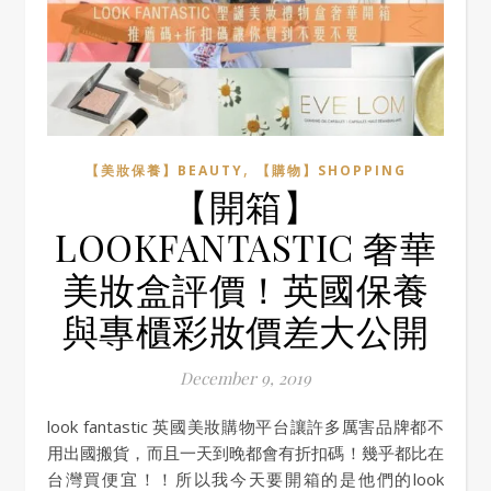
,
【美妝保養】BEAUTY
【購物】SHOPPING
【開箱】
LOOKFANTASTIC 奢華
美妝盒評價！英國保養
與專櫃彩妝價差大公開
December 9, 2019
look fantastic 英國美妝購物平台讓許多厲害品牌都不
用出國搬貨，而且一天到晚都會有折扣碼！幾乎都比在
台灣買便宜！！所以我今天要開箱的是他們的look