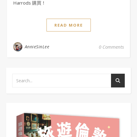
Harrods 購買！
READ MORE
AnnieSinLee
0 Comments