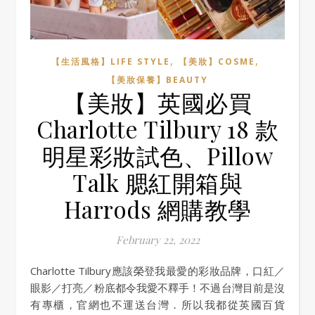
,
,
【生活風格】LIFE STYLE
【美妝】COSME
【美妝保養】BEAUTY
【美妝】英國必買
Charlotte Tilbury 18 款
明星彩妝試色、Pillow
Talk 腮紅開箱與
Harrods 網購教學
February 22, 2022
Charlotte Tilbury應該榮登我最愛的彩妝品牌，口紅／
眼影／打亮／粉底都令我愛不釋手！不過台灣目前是沒
有專櫃，官網也不運送台灣．所以我都從英國百貨