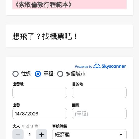
《索取倫敦行程範本》
想飛了？找機票吧！