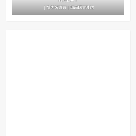
我的新書！
｜
博客來購買
｜
誠品購買連結