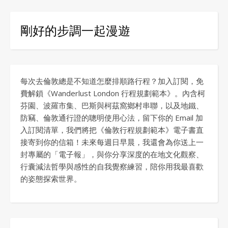
剛好的步調一起漫遊
每次去倫敦總是不知道怎麼排順路行程？加入訂閱，免
費解鎖《Wanderlust London 行程規劃範本》。內含柯
芬園、波羅市集、巴斯與柯茲窩鄉村串聯，以及地鐵、
防竊、倫敦通行證的聰明使用心法，留下你的 Email 加
入訂閱清單，我們將把《倫敦行程規劃範本》電子書直
接寄到你的信箱！未來每週日早晨，我還會為你送上一
封專屬的「電子報」，與你分享深度的在地文化觀察、
行囊減法哲學與感性的自我覺察練習，陪你用我最喜歡
的姿態探索世界。