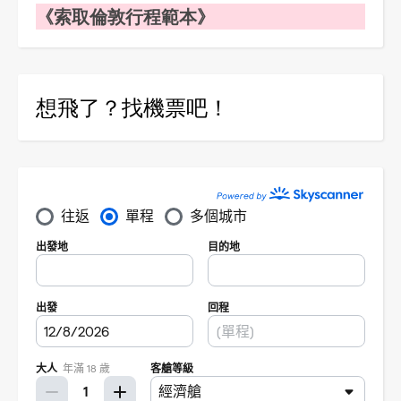
《索取倫敦行程範本》
想飛了？找機票吧！