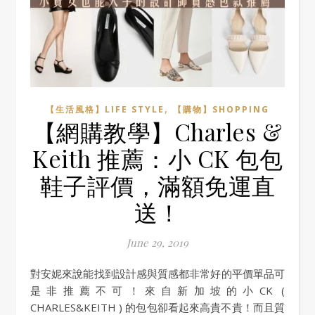
,
【生活風格】LIFE STYLE
【購物】SHOPPING
【網購教學】Charles &
Keith 推薦：小 CK 包包
鞋子評價，滿額免運直
送！
June 29, 2019
對安妮來說能找到設計感與質感都非常好的平價單品可
是非推薦不可！來自新加坡的小CK (
CHARLES&KEITH ) 的包包卻看起來高貴不貴！而且質