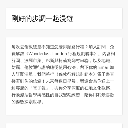
剛好的步調一起漫遊
每次去倫敦總是不知道怎麼排順路行程？加入訂閱，免
費解鎖《Wanderlust London 行程規劃範本》。內含柯
芬園、波羅市集、巴斯與柯茲窩鄉村串聯，以及地鐵、
防竊、倫敦通行證的聰明使用心法，留下你的 Email 加
入訂閱清單，我們將把《倫敦行程規劃範本》電子書直
接寄到你的信箱！未來每週日早晨，我還會為你送上一
封專屬的「電子報」，與你分享深度的在地文化觀察、
行囊減法哲學與感性的自我覺察練習，陪你用我最喜歡
的姿態探索世界。