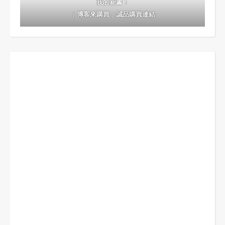
我的新書！
｜
博客來購買
｜
誠品購買連結