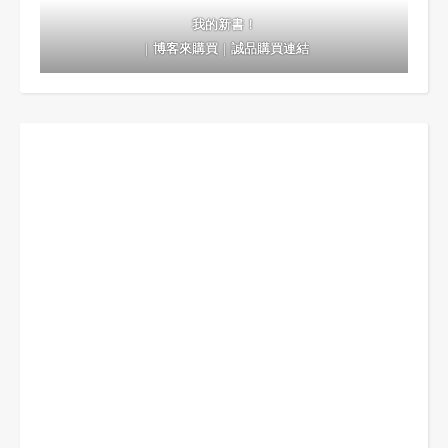
我的新書！
｜
博客來購買
｜
誠品購買連結