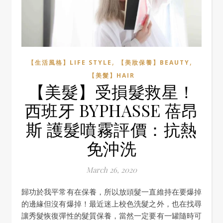
,
,
【生活風格】LIFE STYLE
【美妝保養】BEAUTY
【美髮】HAIR
【美髮】受損髮救星！
西班牙 BYPHASSE 蓓昂
斯 護髮噴霧評價：抗熱
免沖洗
March 26, 2020
歸功於我平常有在保養，所以放頭髮一直維持在要爆掉
的邊緣但沒有爆掉！最近迷上校色洗髮之外，也在找尋
讓秀髮恢復彈性的髮質保養，當然一定要有一罐隨時可