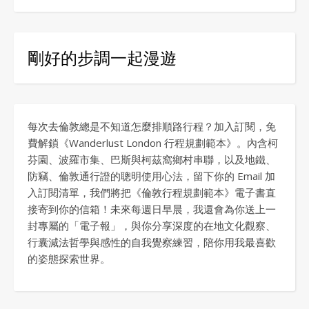
剛好的步調一起漫遊
每次去倫敦總是不知道怎麼排順路行程？加入訂閱，免
費解鎖《Wanderlust London 行程規劃範本》。內含柯
芬園、波羅市集、巴斯與柯茲窩鄉村串聯，以及地鐵、
防竊、倫敦通行證的聰明使用心法，留下你的 Email 加
入訂閱清單，我們將把《倫敦行程規劃範本》電子書直
接寄到你的信箱！未來每週日早晨，我還會為你送上一
封專屬的「電子報」，與你分享深度的在地文化觀察、
行囊減法哲學與感性的自我覺察練習，陪你用我最喜歡
的姿態探索世界。