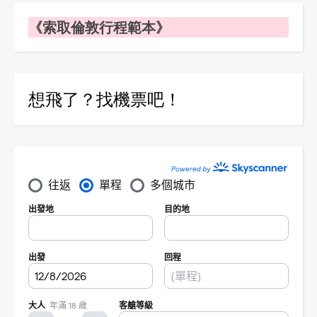
《索取倫敦行程範本》
想飛了？找機票吧！