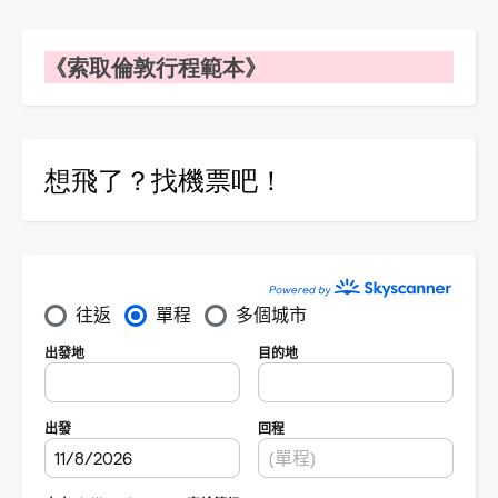
《索取倫敦行程範本》
想飛了？找機票吧！