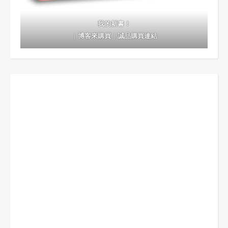
我的新書！
｜
博客來購買
｜
誠品購買連結