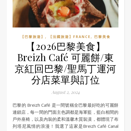
,
,
【巴黎旅遊】
【法國旅遊】FRANCE
巴黎美食
【2026巴黎美食】
Breizh Café 可麗餅/東
京紅回巴黎/聖馬丁運河
分店菜單與訂位
August 2, 2024
巴黎的 Breizh Café 是一間號稱全巴黎最好吃的可麗餅
連鎖店，每一間的門面主色調都是海軍藍，藍白相間的
戶外座椅，以及內裝的柔和溫馨木質裝潢，都體現了布
列塔尼風情的浪漫！我選了這家是Breizh Café Canal