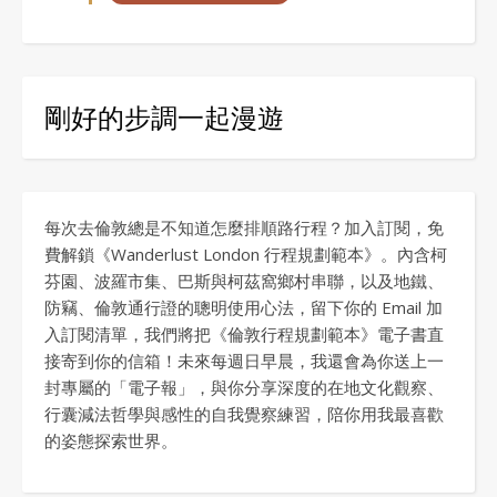
剛好的步調一起漫遊
每次去倫敦總是不知道怎麼排順路行程？加入訂閱，免
費解鎖《Wanderlust London 行程規劃範本》。內含柯
芬園、波羅市集、巴斯與柯茲窩鄉村串聯，以及地鐵、
防竊、倫敦通行證的聰明使用心法，留下你的 Email 加
入訂閱清單，我們將把《倫敦行程規劃範本》電子書直
接寄到你的信箱！未來每週日早晨，我還會為你送上一
封專屬的「電子報」，與你分享深度的在地文化觀察、
行囊減法哲學與感性的自我覺察練習，陪你用我最喜歡
的姿態探索世界。