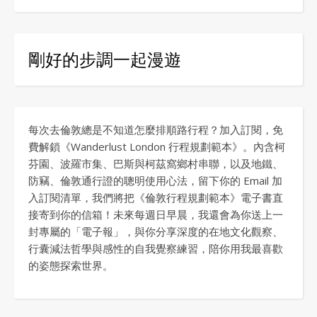
剛好的步調一起漫遊
每次去倫敦總是不知道怎麼排順路行程？加入訂閱，免
費解鎖《Wanderlust London 行程規劃範本》。內含柯
芬園、波羅市集、巴斯與柯茲窩鄉村串聯，以及地鐵、
防竊、倫敦通行證的聰明使用心法，留下你的 Email 加
入訂閱清單，我們將把《倫敦行程規劃範本》電子書直
接寄到你的信箱！未來每週日早晨，我還會為你送上一
封專屬的「電子報」，與你分享深度的在地文化觀察、
行囊減法哲學與感性的自我覺察練習，陪你用我最喜歡
的姿態探索世界。