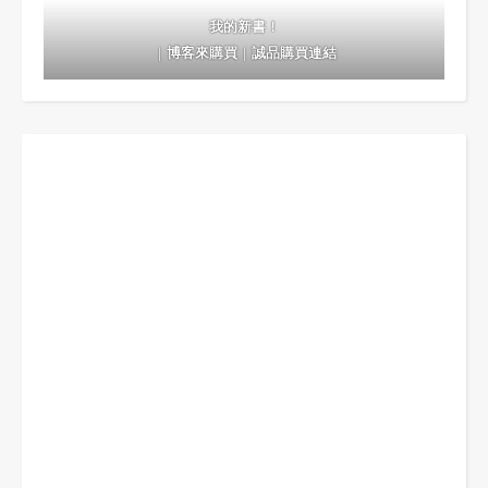
我的新書！
｜
博客來購買
｜
誠品購買連結