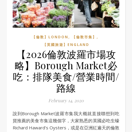
,
,
【倫敦】LONDON
【倫敦市集】
【英國旅遊】ENGLAND
【2026倫敦波羅市場攻
略】Borough Market必
吃：排隊美食/營業時間/
路線
February 14, 2020
說到Borough Market波羅市集我大概就直接聯想到吃
貨推薦的美食市集這幾個字，大家熟悉的英國必吃生蠔
Richard Haward's Oysters，或是在亞洲紅遍天的倫敦