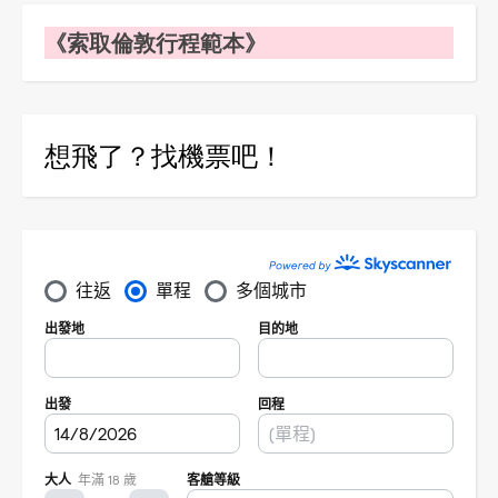
《索取倫敦行程範本》
想飛了？找機票吧！