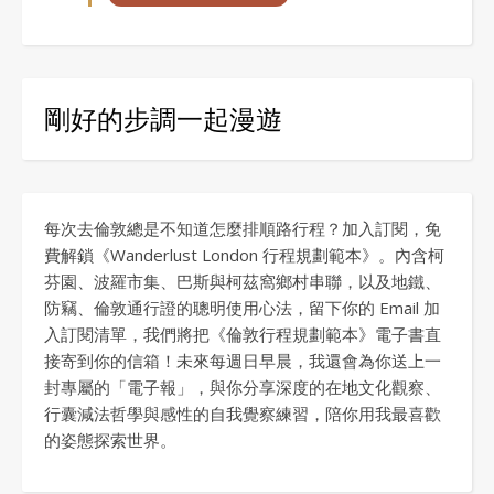
剛好的步調一起漫遊
每次去倫敦總是不知道怎麼排順路行程？加入訂閱，免
費解鎖《Wanderlust London 行程規劃範本》。內含柯
芬園、波羅市集、巴斯與柯茲窩鄉村串聯，以及地鐵、
防竊、倫敦通行證的聰明使用心法，留下你的 Email 加
入訂閱清單，我們將把《倫敦行程規劃範本》電子書直
接寄到你的信箱！未來每週日早晨，我還會為你送上一
封專屬的「電子報」，與你分享深度的在地文化觀察、
行囊減法哲學與感性的自我覺察練習，陪你用我最喜歡
的姿態探索世界。