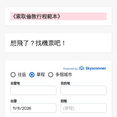
《索取倫敦行程範本》
想飛了？找機票吧！