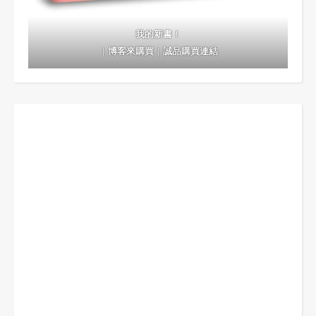
我的新書！
｜
博客來購買
｜
誠品購買連結