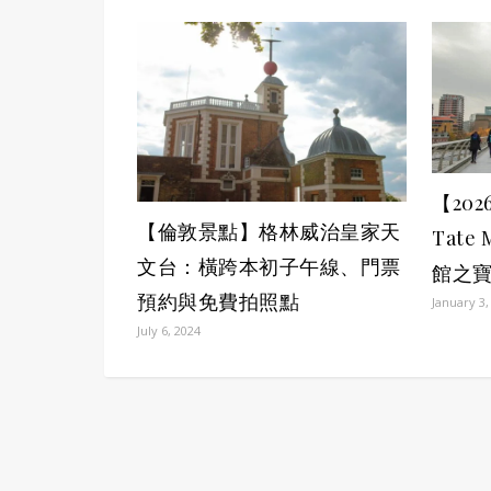
【20
【倫敦景點】格林威治皇家天
Tate
文台：橫跨本初子午線、門票
館之
預約與免費拍照點
January 3,
July 6, 2024