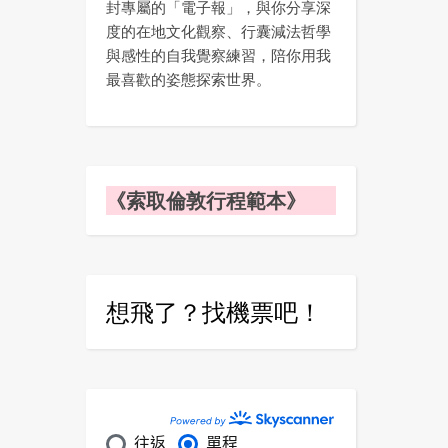
封專屬的「電子報」，與你分享深
度的在地文化觀察、行囊減法哲學
與感性的自我覺察練習，陪你用我
最喜歡的姿態探索世界。
《索取倫敦行程範本》
想飛了？找機票吧！