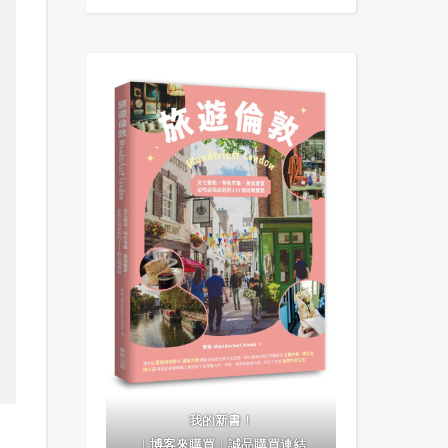
我的新書！
｜
博客來購買
｜
誠品購買連結