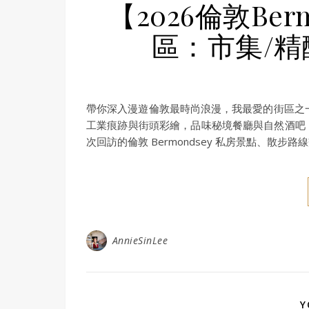
【2026倫敦Be
區：市集/精
帶你深入漫遊倫敦最時尚浪漫，我最愛的街區之一的
工業痕跡與街頭彩繪，品味秘境餐廳與自然酒吧
次回訪的倫敦 Bermondsey 私房景點、散步
AnnieSinLee
Y