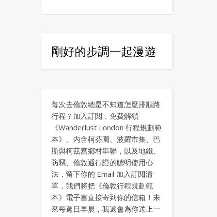
剛好的步調一起漫遊
每次去倫敦總是不知道怎麼排順路
行程？加入訂閱，免費解鎖
《Wanderlust London 行程規劃範
本》。內含柯芬園、波羅市集、巴
斯與柯茲窩鄉村串聯，以及地鐵、
防竊、倫敦通行證的聰明使用心
法，留下你的 Email 加入訂閱清
單，我們將把《倫敦行程規劃範
本》電子書直接寄到你的信箱！未
來每週日早晨，我還會為你送上一