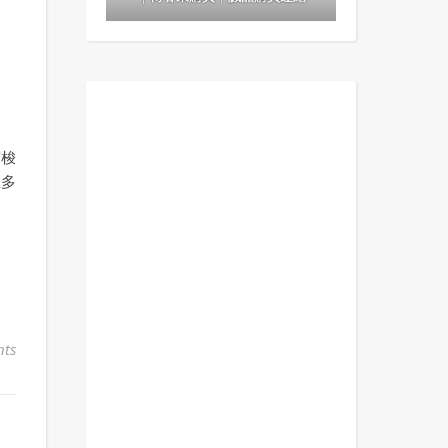
穿梭
並多
ts