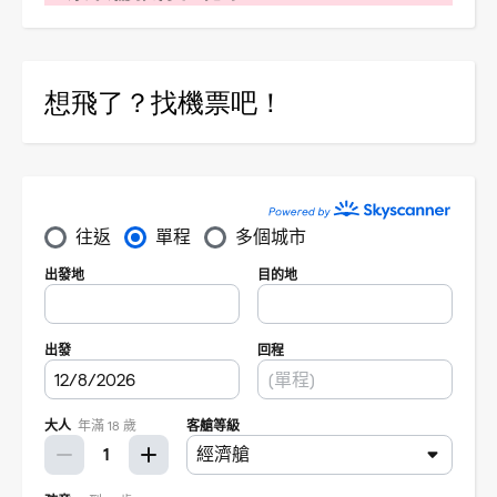
想飛了？找機票吧！