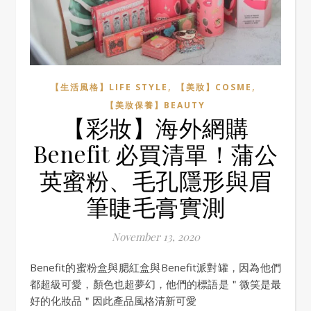
,
,
【生活風格】LIFE STYLE
【美妝】COSME
【美妝保養】BEAUTY
【彩妝】海外網購
Benefit 必買清單！蒲公
英蜜粉、毛孔隱形與眉
筆睫毛膏實測
November 13, 2020
Benefit的蜜粉盒與腮紅盒與Benefit派對罐，因為他們
都超級可愛，顏色也超夢幻，他們的標語是＂微笑是最
好的化妝品＂因此產品風格清新可愛