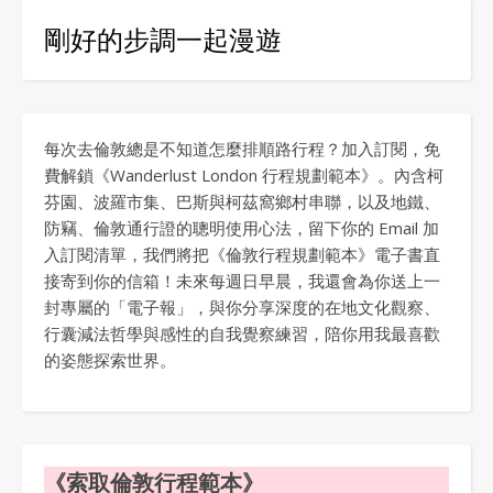
剛好的步調一起漫遊
每次去倫敦總是不知道怎麼排順路行程？加入訂閱，免
費解鎖《Wanderlust London 行程規劃範本》。內含柯
芬園、波羅市集、巴斯與柯茲窩鄉村串聯，以及地鐵、
防竊、倫敦通行證的聰明使用心法，留下你的 Email 加
入訂閱清單，我們將把《倫敦行程規劃範本》電子書直
接寄到你的信箱！未來每週日早晨，我還會為你送上一
封專屬的「電子報」，與你分享深度的在地文化觀察、
行囊減法哲學與感性的自我覺察練習，陪你用我最喜歡
的姿態探索世界。
《索取倫敦行程範本》