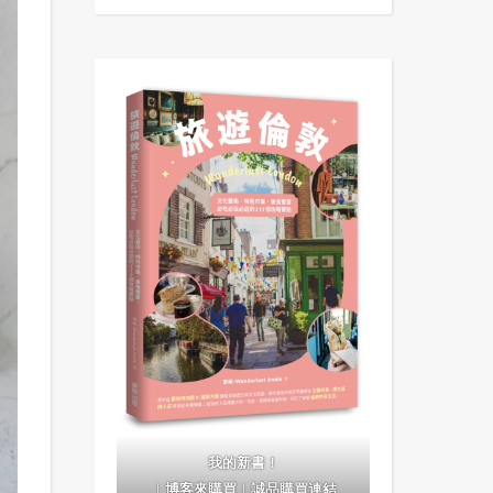
我的新書！
｜
博客來購買
｜
誠品購買連結