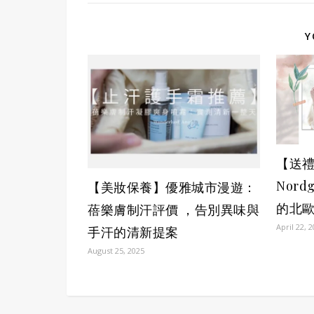
Y
【送
Nord
【美妝保養】優雅城市漫遊：
的北
蓓樂膚制汗評價 ，告別異味與
April 22, 
手汗的清新提案
August 25, 2025