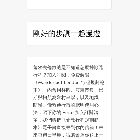
剛好的步調一起漫遊
每次去倫敦總是不知道怎麼排順路
行程？加入訂閱，免費解鎖
《Wanderlust London 行程規劃範
本》。內含柯芬園、波羅市集、巴
斯與柯茲窩鄉村串聯，以及地鐵、
防竊、倫敦通行證的聰明使用心
法，留下你的 Email 加入訂閱清
單，我們將把《倫敦行程規劃範
本》電子書直接寄到你的信箱！未
來每週日早晨，我還會為你送上一