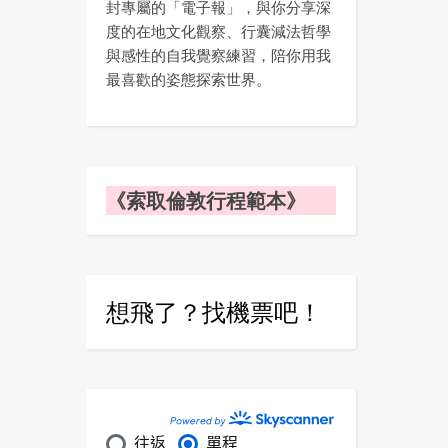
封專屬的「電子報」，與你分享深
度的在地文化觀察、行囊減法哲學
與感性的自我覺察練習，陪你用我
最喜歡的姿態探索世界。
《索取倫敦行程範本》
想飛了？找機票吧！