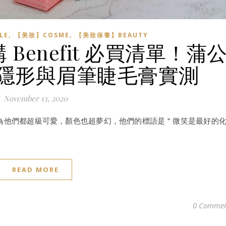
,
,
LE
【美妝】COSME
【美妝保養】BEAUTY
Benefit 必買清單！蒲
隱形與眉筆睫毛膏實測
November 13, 2020
對罐，因為他們都超級可愛，顏色也超夢幻，他們的標語是＂微笑是最好的
READ MORE
0 Commen