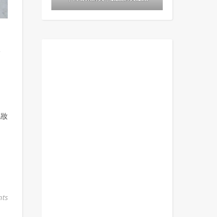
公
化妝
ts