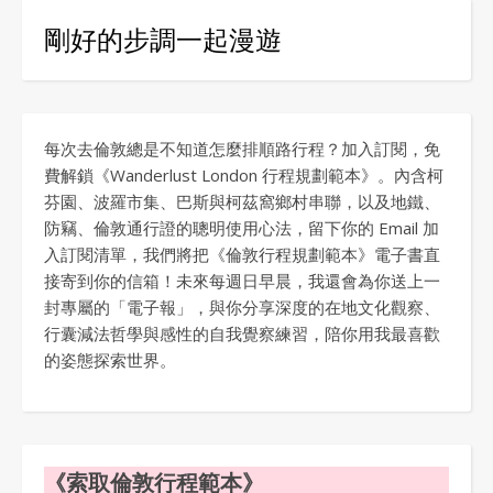
剛好的步調一起漫遊
每次去倫敦總是不知道怎麼排順路行程？加入訂閱，免
費解鎖《Wanderlust London 行程規劃範本》。內含柯
芬園、波羅市集、巴斯與柯茲窩鄉村串聯，以及地鐵、
防竊、倫敦通行證的聰明使用心法，留下你的 Email 加
入訂閱清單，我們將把《倫敦行程規劃範本》電子書直
接寄到你的信箱！未來每週日早晨，我還會為你送上一
封專屬的「電子報」，與你分享深度的在地文化觀察、
行囊減法哲學與感性的自我覺察練習，陪你用我最喜歡
的姿態探索世界。
《索取倫敦行程範本》