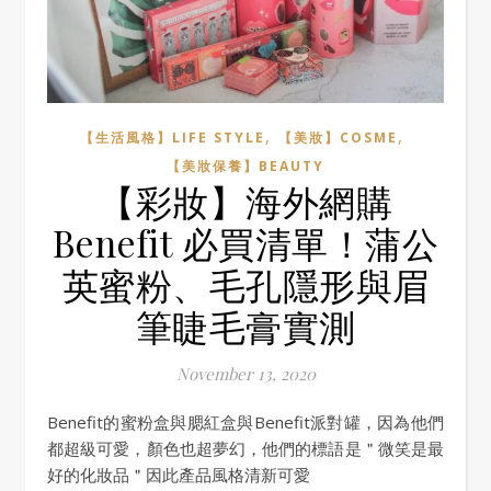
,
,
【生活風格】LIFE STYLE
【美妝】COSME
【美妝保養】BEAUTY
【彩妝】海外網購
Benefit 必買清單！蒲公
英蜜粉、毛孔隱形與眉
筆睫毛膏實測
November 13, 2020
Benefit的蜜粉盒與腮紅盒與Benefit派對罐，因為他們
都超級可愛，顏色也超夢幻，他們的標語是＂微笑是最
好的化妝品＂因此產品風格清新可愛