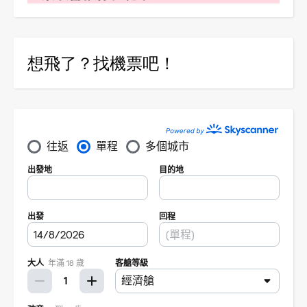
想飛了？找機票吧！