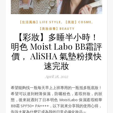
,
,
【生活風格】LIFE STYLE
【美妝】COSME
【美妝保養】BEAUTY
【彩妝】多睡半小時！
明色 Moist Labo BB霜評
價， AliSHA 氣墊粉撲快
速完妝
April 28, 2022
希望能夠找一瓶每天早上上班專用的一瓶抵多瓶底妝！
希望可以達到輕薄保濕，防曬校色，遮瑕持妝，的狀
態，後來就遇到了日本明色 MoistLabo 保濕遮瑕精華
BB霜 SPF50+ PA++++，以下就來分享我的使用心得，
告訴大家為什麼它成為我的日常必備化妝品～