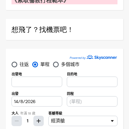
想飛了？找機票吧！