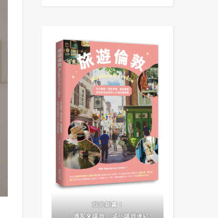
我的新書！
｜
博客來購買
｜
誠品購買連結