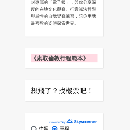
封專屬的「電子報」，與你分享深
度的在地文化觀察、行囊減法哲學
與感性的自我覺察練習，陪你用我
最喜歡的姿態探索世界。
《索取倫敦行程範本》
想飛了？找機票吧！