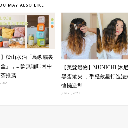
OU MAY ALSO LIKE
活】樑山水泊「島嶼貓裏
盒」，4 款無咖啡因中
【美髮選物】MUNICHI 沐
草茶推薦
黑蛋捲夾 ，手殘救星打造法
, 2021
慵懶造型
July 25, 2023