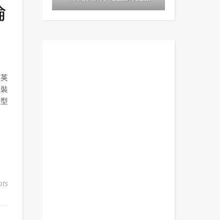
倫
，英
服裝
版型
ts