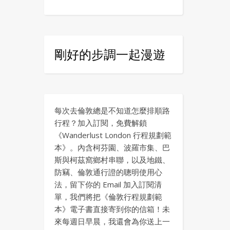
剛好的步調一起漫遊
每次去倫敦總是不知道怎麼排順路
行程？加入訂閱，免費解鎖
《Wanderlust London 行程規劃範
本》。內含柯芬園、波羅市集、巴
斯與柯茲窩鄉村串聯，以及地鐵、
防竊、倫敦通行證的聰明使用心
法，留下你的 Email 加入訂閱清
單，我們將把《倫敦行程規劃範
本》電子書直接寄到你的信箱！未
來每週日早晨，我還會為你送上一