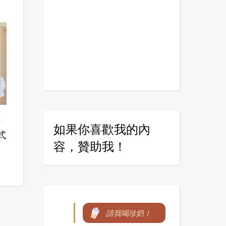
尼
如果你喜歡我的內
式
容，贊助我！
請我喝珍奶！