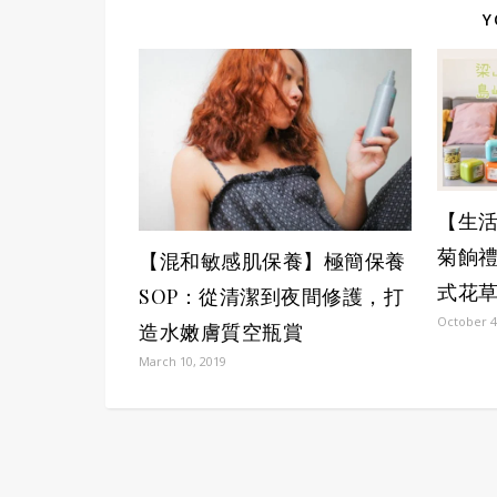
Y
【生
菊餉禮
【混和敏感肌保養】極簡保養
式花
SOP：從清潔到夜間修護，打
October 4
造水嫩膚質空瓶賞
March 10, 2019