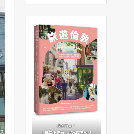
我的新書！
｜
博客來購買
｜
誠品購買連結