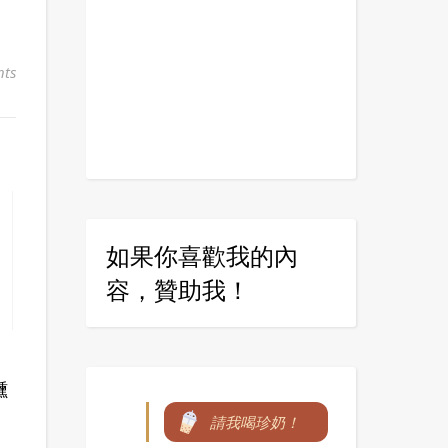
ts
如果你喜歡我的內
容，贊助我！
醺
請我喝珍奶！