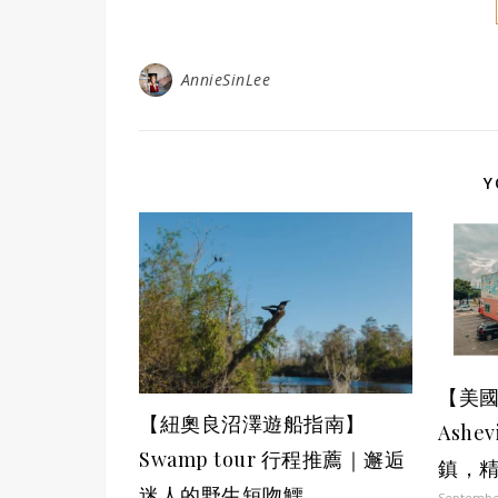
AnnieSinLee
Y
【美
【紐奧良沼澤遊船指南】
Ashe
Swamp tour 行程推薦｜邂逅
鎮，
迷人的野生短吻鱷
September