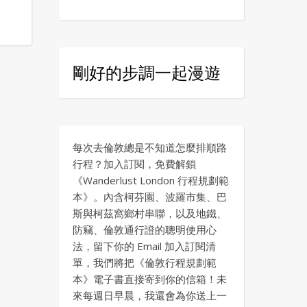
剛好的步調一起漫遊
每次去倫敦總是不知道怎麼排順路
行程？加入訂閱，免費解鎖
《Wanderlust London 行程規劃範
本》。內含柯芬園、波羅市集、巴
斯與柯茲窩鄉村串聯，以及地鐵、
防竊、倫敦通行證的聰明使用心
法，留下你的 Email 加入訂閱清
單，我們將把《倫敦行程規劃範
本》電子書直接寄到你的信箱！未
來每週日早晨，我還會為你送上一