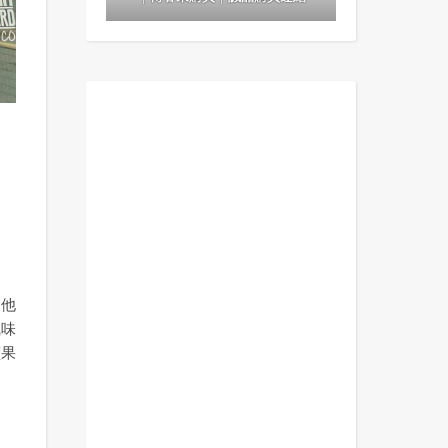
是他
風味
蘋果