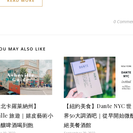
READ MORE
0 Commen
OU MAY ALSO LIKE
國北卡羅萊納州】
【紐約美食】Dante NYC 世
ville 旅遊｜嬉皮藝術小
界50大調酒吧｜從早開始微
精釀啤酒喝到飽
絕美餐酒館
 10, 2022
September 29, 2022