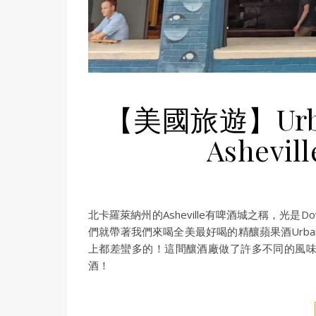
【美國旅遊】Urban 
Ashev
北卡羅萊納州的Asheville有啤酒城之稱，光是
們就帶著我們來喝全美最好喝的精釀蘋果酒Urban 
上都差蠻多的！這間釀酒廠做了許多不同的風
酒！