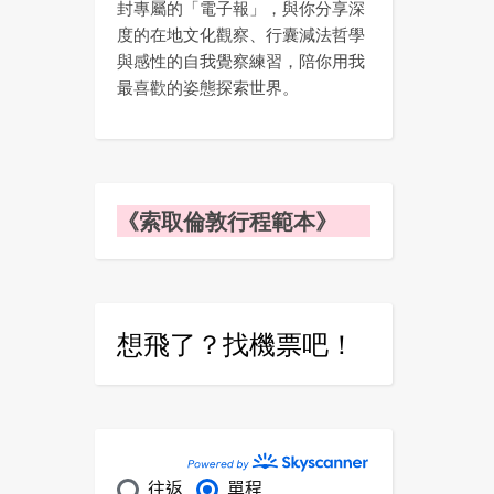
封專屬的「電子報」，與你分享深
度的在地文化觀察、行囊減法哲學
與感性的自我覺察練習，陪你用我
最喜歡的姿態探索世界。
《索取倫敦行程範本》
想飛了？找機票吧！