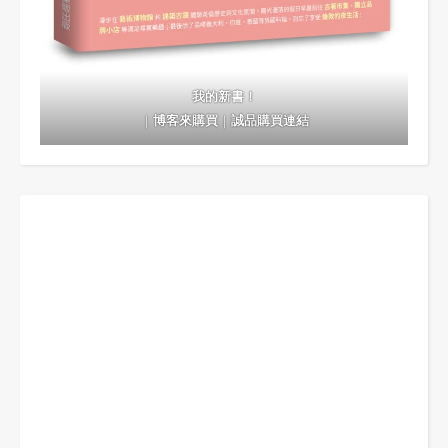
我的新書！
｜
博客來購買
｜
誠品購買連結