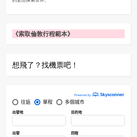
《索取倫敦行程範本》
想飛了？找機票吧！