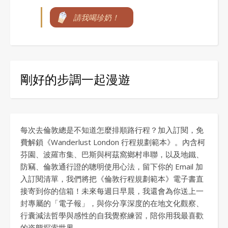
請我喝珍奶！
剛好的步調一起漫遊
每次去倫敦總是不知道怎麼排順路行程？加入訂閱，免
費解鎖《Wanderlust London 行程規劃範本》。內含柯
芬園、波羅市集、巴斯與柯茲窩鄉村串聯，以及地鐵、
防竊、倫敦通行證的聰明使用心法，留下你的 Email 加
入訂閱清單，我們將把《倫敦行程規劃範本》電子書直
接寄到你的信箱！未來每週日早晨，我還會為你送上一
封專屬的「電子報」，與你分享深度的在地文化觀察、
行囊減法哲學與感性的自我覺察練習，陪你用我最喜歡
的姿態探索世界。