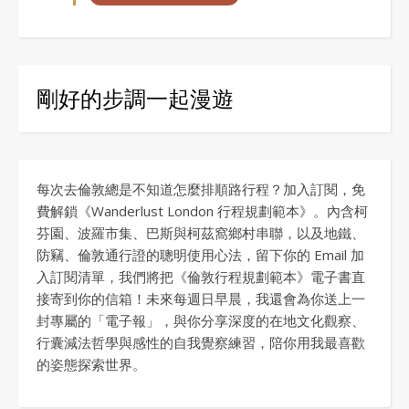
剛好的步調一起漫遊
每次去倫敦總是不知道怎麼排順路行程？加入訂閱，免
費解鎖《Wanderlust London 行程規劃範本》。內含柯
芬園、波羅市集、巴斯與柯茲窩鄉村串聯，以及地鐵、
防竊、倫敦通行證的聰明使用心法，留下你的 Email 加
入訂閱清單，我們將把《倫敦行程規劃範本》電子書直
接寄到你的信箱！未來每週日早晨，我還會為你送上一
封專屬的「電子報」，與你分享深度的在地文化觀察、
行囊減法哲學與感性的自我覺察練習，陪你用我最喜歡
的姿態探索世界。