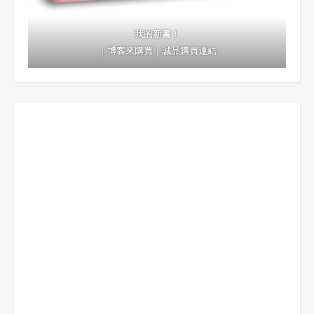
我的新書！
｜
博客來購買
｜
誠品購買連結