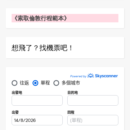
《索取倫敦行程範本》
想飛了？找機票吧！