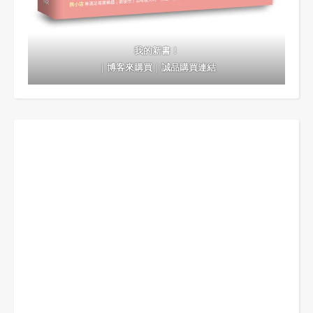
我的新書！
｜
博客來購買
｜
誠品購買連結