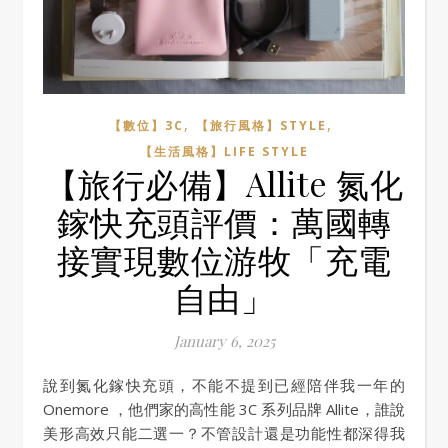
,
,
【數位】3C
【旅行風格】STYLE
【生活風格】LIFE STYLE
【旅行必備】Allite 氮化
鎵快充頭評價：萬國轉
接實現數位游牧「充電
自由」
January 6, 2025
說到氮化鎵快充頭，不能不提到已經陪伴我一年的
Onemore ，他們家的高性能 3C 系列品牌 Allite，誰說
美形高效只能二選一？不管設計還是功能性都深得我