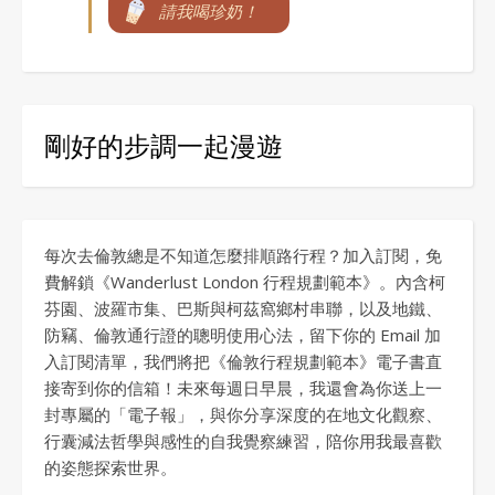
請我喝珍奶！
剛好的步調一起漫遊
每次去倫敦總是不知道怎麼排順路行程？加入訂閱，免
費解鎖《Wanderlust London 行程規劃範本》。內含柯
芬園、波羅市集、巴斯與柯茲窩鄉村串聯，以及地鐵、
防竊、倫敦通行證的聰明使用心法，留下你的 Email 加
入訂閱清單，我們將把《倫敦行程規劃範本》電子書直
接寄到你的信箱！未來每週日早晨，我還會為你送上一
封專屬的「電子報」，與你分享深度的在地文化觀察、
行囊減法哲學與感性的自我覺察練習，陪你用我最喜歡
的姿態探索世界。