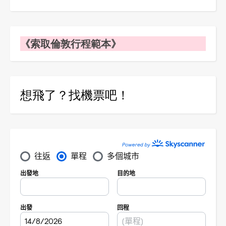
《索取倫敦行程範本》
想飛了？找機票吧！