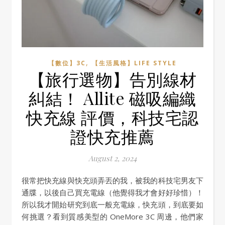
,
【數位】3C
【生活風格】LIFE STYLE
【旅行選物】告別線材
糾結！ Allite 磁吸編織
快充線 評價，科技宅認
證快充推薦
August 2, 2024
很常把快充線與快充頭弄丟的我，被我的科技宅男友下
通牒，以後自己買充電線（他覺得我才會好好珍惜）！
所以我才開始研究到底一般充電線，快充頭，到底要如
何挑選？看到質感美型的 OneMore 3C 周邊，他們家