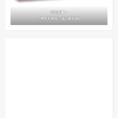
我的新書！
｜
博客來購買
｜
誠品購買連結