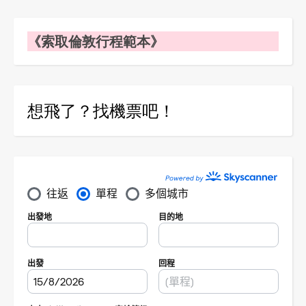
《索取倫敦行程範本》
想飛了？找機票吧！