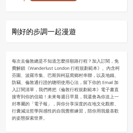
剛好的步調一起漫遊
每次去倫敦總是不知道怎麼排順路行程？加入訂閱，免
費解鎖《Wanderlust London 行程規劃範本》。內含柯
芬園、波羅市集、巴斯與柯茲窩鄉村串聯，以及地鐵、
防竊、倫敦通行證的聰明使用心法，留下你的 Email 加
入訂閱清單，我們將把《倫敦行程規劃範本》電子書直
接寄到你的信箱！未來每週日早晨，我還會為你送上一
封專屬的「電子報」，與你分享深度的在地文化觀察、
行囊減法哲學與感性的自我覺察練習，陪你用我最喜歡
的姿態探索世界。