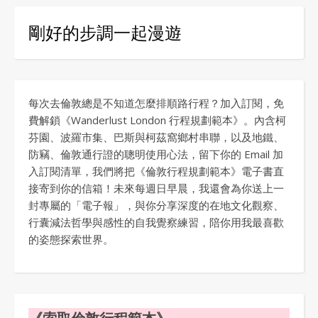
剛好的步調一起漫遊
每次去倫敦總是不知道怎麼排順路行程？加入訂閱，免
費解鎖《Wanderlust London 行程規劃範本》。內含柯
芬園、波羅市集、巴斯與柯茲窩鄉村串聯，以及地鐵、
防竊、倫敦通行證的聰明使用心法，留下你的 Email 加
入訂閱清單，我們將把《倫敦行程規劃範本》電子書直
接寄到你的信箱！未來每週日早晨，我還會為你送上一
封專屬的「電子報」，與你分享深度的在地文化觀察、
行囊減法哲學與感性的自我覺察練習，陪你用我最喜歡
的姿態探索世界。
《索取倫敦行程範本》