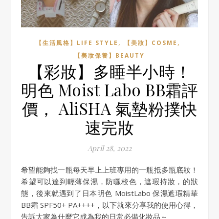
,
,
【生活風格】LIFE STYLE
【美妝】COSME
【美妝保養】BEAUTY
【彩妝】多睡半小時！
明色 Moist Labo BB霜評
價， AliSHA 氣墊粉撲快
速完妝
April 28, 2022
希望能夠找一瓶每天早上上班專用的一瓶抵多瓶底妝！
希望可以達到輕薄保濕，防曬校色，遮瑕持妝，的狀
態，後來就遇到了日本明色 MoistLabo 保濕遮瑕精華
BB霜 SPF50+ PA++++，以下就來分享我的使用心得，
告訴大家為什麼它成為我的日常必備化妝品～