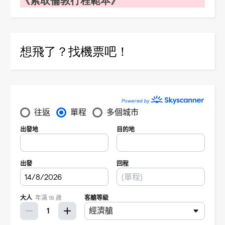
想飛了？找機票吧！