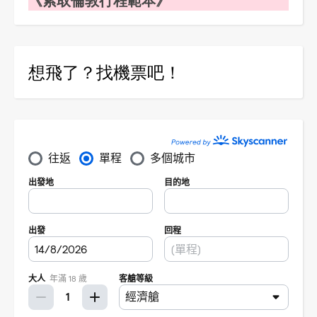
想飛了？找機票吧！