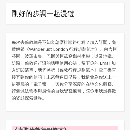
剛好的步調一起漫遊
每次去倫敦總是不知道怎麼排順路行程？加入訂閱，免
費解鎖《Wanderlust London 行程規劃範本》。內含柯
芬園、波羅市集、巴斯與柯茲窩鄉村串聯，以及地鐵、
防竊、倫敦通行證的聰明使用心法，留下你的 Email 加
入訂閱清單，我們將把《倫敦行程規劃範本》電子書直
接寄到你的信箱！未來每週日早晨，我還會為你送上一
封專屬的「電子報」，與你分享深度的在地文化觀察、
行囊減法哲學與感性的自我覺察練習，陪你用我最喜歡
的姿態探索世界。
《索取倫敦行程範本》