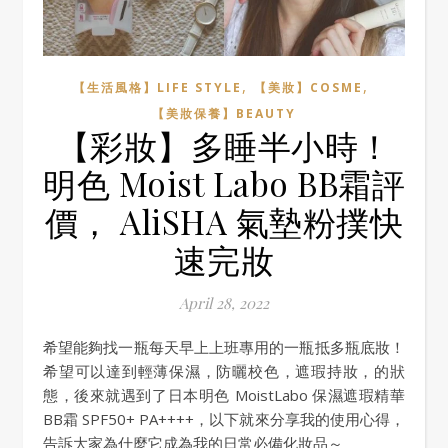
,
,
【生活風格】LIFE STYLE
【美妝】COSME
【美妝保養】BEAUTY
【彩妝】多睡半小時！
明色 Moist Labo BB霜評
價， AliSHA 氣墊粉撲快
速完妝
April 28, 2022
希望能夠找一瓶每天早上上班專用的一瓶抵多瓶底妝！
希望可以達到輕薄保濕，防曬校色，遮瑕持妝，的狀
態，後來就遇到了日本明色 MoistLabo 保濕遮瑕精華
BB霜 SPF50+ PA++++，以下就來分享我的使用心得，
告訴大家為什麼它成為我的日常必備化妝品～