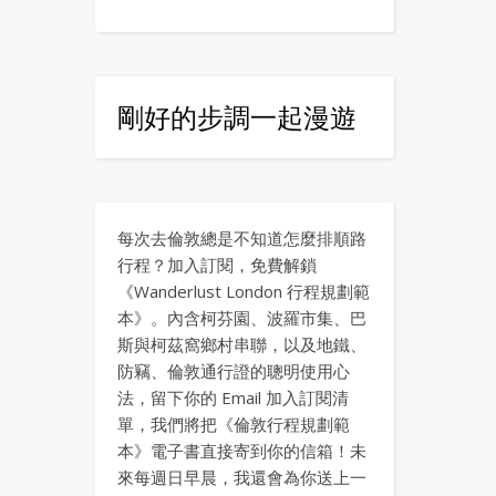
剛好的步調一起漫遊
每次去倫敦總是不知道怎麼排順路
行程？加入訂閱，免費解鎖
《Wanderlust London 行程規劃範
本》。內含柯芬園、波羅市集、巴
斯與柯茲窩鄉村串聯，以及地鐵、
防竊、倫敦通行證的聰明使用心
法，留下你的 Email 加入訂閱清
單，我們將把《倫敦行程規劃範
本》電子書直接寄到你的信箱！未
來每週日早晨，我還會為你送上一