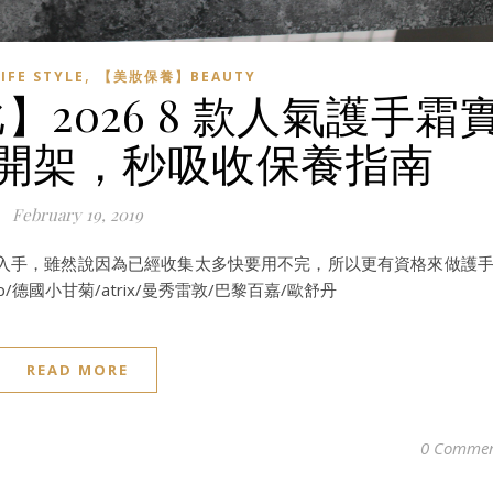
,
FE STYLE
【美妝保養】BEAUTY
2026 8 款人氣護手霜
開架，秒吸收保養指南
February 19, 2019
入手，雖然說因為已經收集太多快要用不完，所以更有資格來做護
sop/德國小甘菊/atrix/曼秀雷敦/巴黎百嘉/歐舒丹
READ MORE
0 Commen