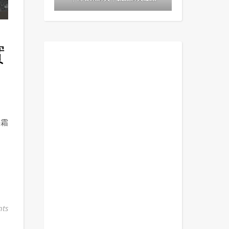
實
手霜
ts