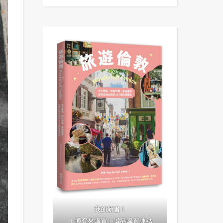
我的新書！
｜
博客來購買
｜
誠品購買連結