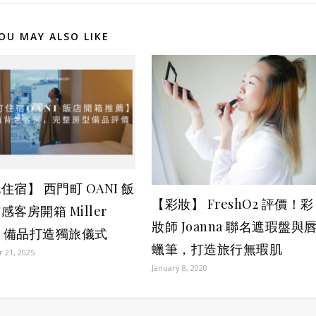
OU MAY ALSO LIKE
住宿】 西門町 OANI 飯
【彩妝】 FreshO2 評價！彩
感客房開箱 Miller
妝師 Joanna 聯名遮瑕盤與
ris 備品打造獨旅儀式
蠟筆，打造旅行無瑕肌
 21, 2025
January 8, 2020