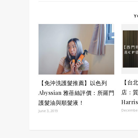
Y
【台北
【免沖洗護髮推薦】以色列
店：質
Abyssian 雅蓓絲評價：所羅門
Har
護髮油與順髮液！
December
June 3, 2019