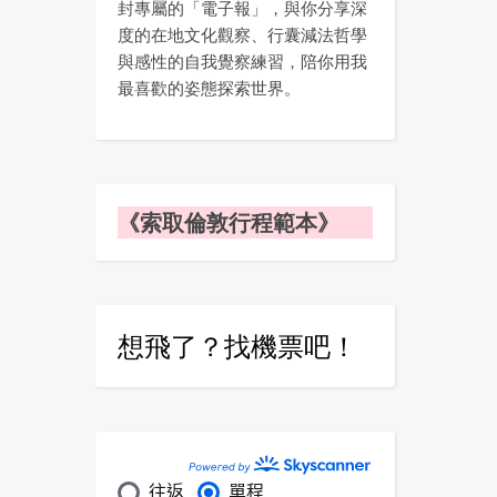
封專屬的「電子報」，與你分享深
度的在地文化觀察、行囊減法哲學
與感性的自我覺察練習，陪你用我
最喜歡的姿態探索世界。
《索取倫敦行程範本》
想飛了？找機票吧！