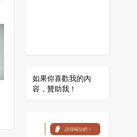
如果你喜歡我的內
容，贊助我！
唇
請我喝珍奶！