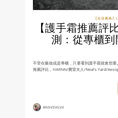
【生活風格】LI
【護手霜推薦評比】
測：從專櫃到
不管在藥妝或是專櫃，只要看到護手霜就會想要
推薦評比，HARNN/費雷夫人/Neal's Yard/Ae
AnnieSinLee