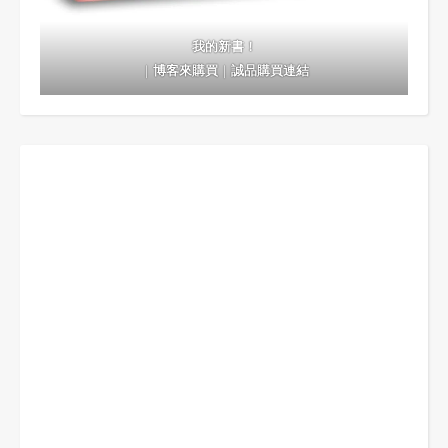
我的新書！
｜
博客來購買
｜
誠品購買連結