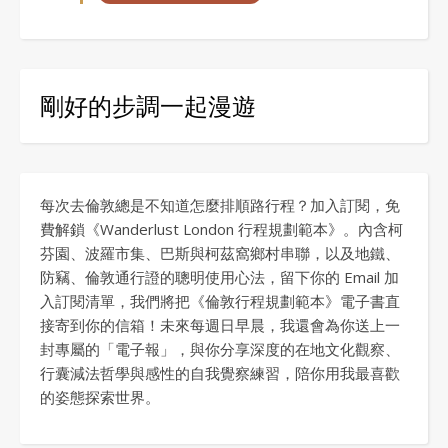
剛好的步調一起漫遊
每次去倫敦總是不知道怎麼排順路行程？加入訂閱，免
費解鎖《Wanderlust London 行程規劃範本》。內含柯
芬園、波羅市集、巴斯與柯茲窩鄉村串聯，以及地鐵、
防竊、倫敦通行證的聰明使用心法，留下你的 Email 加
入訂閱清單，我們將把《倫敦行程規劃範本》電子書直
接寄到你的信箱！未來每週日早晨，我還會為你送上一
封專屬的「電子報」，與你分享深度的在地文化觀察、
行囊減法哲學與感性的自我覺察練習，陪你用我最喜歡
的姿態探索世界。