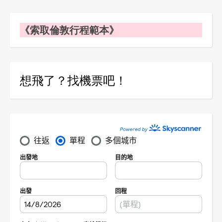
《索取倫敦行程範本》
想飛了？找機票吧！