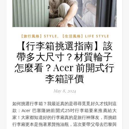
,
【旅行風格】STYLE
【生活風格】LIFE STYLE
【行李箱挑選指南】該
帶多大尺寸？材質輪子
怎麼看？Acer 前開式行
李箱評價
May 8, 2024
如何挑選行李箱？我最近真的是尋尋覓覓好久才找到這
款：Acer 巴塞隆納前開式25吋行李箱要來推薦給大
家！大家都知道好的行李廂真的是旅行神隊友，而挑錯
行李廂更本是拖著累贅拖油瓶，這次要帶父母去巴黎與