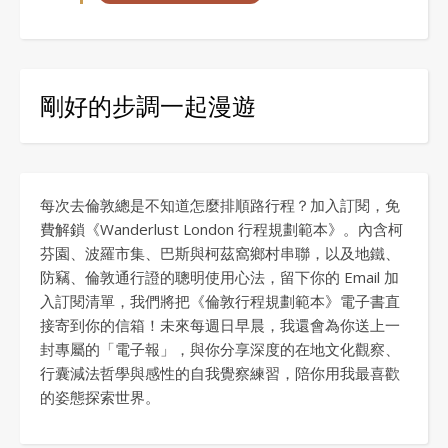
剛好的步調一起漫遊
每次去倫敦總是不知道怎麼排順路行程？加入訂閱，免
費解鎖《Wanderlust London 行程規劃範本》。內含柯
芬園、波羅市集、巴斯與柯茲窩鄉村串聯，以及地鐵、
防竊、倫敦通行證的聰明使用心法，留下你的 Email 加
入訂閱清單，我們將把《倫敦行程規劃範本》電子書直
接寄到你的信箱！未來每週日早晨，我還會為你送上一
封專屬的「電子報」，與你分享深度的在地文化觀察、
行囊減法哲學與感性的自我覺察練習，陪你用我最喜歡
的姿態探索世界。