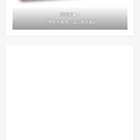
我的新書！
｜
博客來購買
｜
誠品購買連結