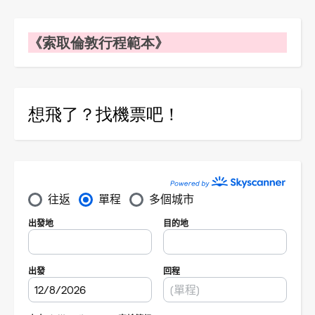
《索取倫敦行程範本》
想飛了？找機票吧！