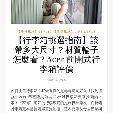
,
【旅行風格】STYLE
【生活風格】LIFE STYLE
【行李箱挑選指南】該
帶多大尺寸？材質輪子
怎麼看？Acer 前開式行
李箱評價
May 8, 2024
如何挑選行李箱？我最近真的是尋尋覓覓好久才找到這
款：Acer 巴塞隆納前開式25吋行李箱要來推薦給大
家！大家都知道好的行李廂真的是旅行神隊友，而挑錯
行李廂更本是拖著累贅拖油瓶，這次要帶父母去巴黎與